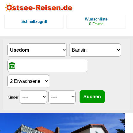
Wunschliste
Schnellzugriff
0
Fewos
Kinder