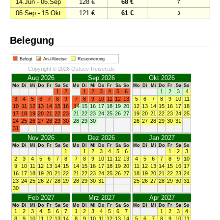
14.Jun - 06.Sep
128 €
68 €
7
06.Sep - 15.Okt
121 €
61 €
3
Belegung
Belegt
An-/Abreise
Reservierung
Copyright © 2026 Ostsee-Reisen.de
Aug 2026
Sep 2026
Okt 2026
Mo
Di
Mi
Do
Fr
Sa
So
Mo
Di
Mi
Do
Fr
Sa
So
Mo
Di
Mi
Do
Fr
Sa
So
1
2
1
2
3
4
5
6
1
2
3
4
3
4
5
6
7
8
9
7
8
9
10
11
12
13
5
6
7
8
9
10
11
10
11
12
13
14
15
16
14
15
16
17
18
19
20
12
13
14
15
16
17
18
17
18
19
20
21
22
23
21
22
23
24
25
26
27
19
20
21
22
23
24
25
24
25
26
27
28
29
30
28
29
30
26
27
28
29
30
31
31
Nov 2026
Dez 2026
Jan 2027
Mo
Di
Mi
Do
Fr
Sa
So
Mo
Di
Mi
Do
Fr
Sa
So
Mo
Di
Mi
Do
Fr
Sa
So
1
1
2
3
4
5
6
1
2
3
2
3
4
5
6
7
8
7
8
9
10
11
12
13
4
5
6
7
8
9
10
9
10
11
12
13
14
15
14
15
16
17
18
19
20
11
12
13
14
15
16
17
16
17
18
19
20
21
22
21
22
23
24
25
26
27
18
19
20
21
22
23
24
23
24
25
26
27
28
29
28
29
30
31
25
26
27
28
29
30
31
30
Feb 2027
Mrz 2027
Apr 2027
Mo
Di
Mi
Do
Fr
Sa
So
Mo
Di
Mi
Do
Fr
Sa
So
Mo
Di
Mi
Do
Fr
Sa
So
1
2
3
4
5
6
7
1
2
3
4
5
6
7
1
2
3
4
8
9
10
11
12
13
14
8
9
10
11
12
13
14
5
6
7
8
9
10
11