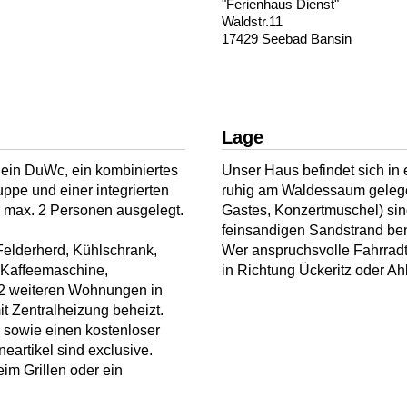
"Ferienhaus Dienst"
Waldstr.11
17429 Seebad Bansin
Lage
 ein DuWc, ein kombiniertes
Unser Haus befindet sich in 
ppe und einer integrierten
ruhig am Waldessaum gelegen
r max. 2 Personen ausgelegt.
Gastes, Konzertmuschel) si
feinsandigen Sandstrand ben
 Felderherd, Kühlschrank,
Wer anspruchsvolle Fahrradt
, Kaffeemaschine,
in Richtung Ückeritz oder Ah
t 2 weiteren Wohnungen in
t Zentralheizung beheizt.
e sowie einen kostenloser
eartikel sind exclusive.
m Grillen oder ein