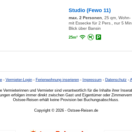
Studio (Fewo 11)
max. 2 Personen
,
25 qm, Wohn- 
mit Essecke für 2 Pers., nur 5 Mi
Blick über Bansin
25m²
e
-
Vermieter-Login
-
Ferienwohnung inserieren
-
Impressum
-
Datenschutz
-
e Vermieterinnen und Vermieter sind verantwortlich für die Inhalte ihrer Insera
ngen erfolgen immer direkt zwischen Gast und Eigentümer oder Zimmervermi
Ostsee-Reisen erhält keine Provision bei Buchungsabschluss.
Copyright © 2026 - Ostsee-Reisen.de