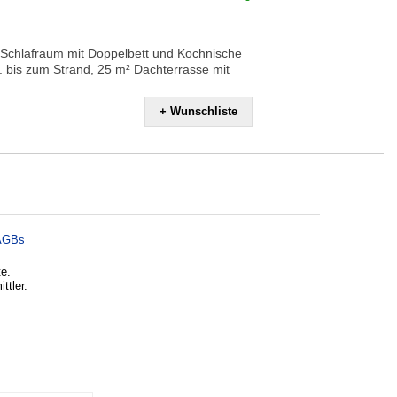
Schlafraum mit Doppelbett und Kochnische
n. bis zum Strand, 25 m² Dachterrasse mit
+ Wunschliste
AGBs
te.
ttler.