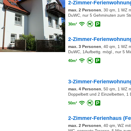
2-Zimmer-Ferienwohnung
max. 2 Personen
,
30 qm, 1 WZ mi
DuWC, nur 5 Gehminuten zum St
30m²
2-Zimmer-Ferienwohnung
max. 3 Personen
,
40 qm, 1 WZ mi
DuWC, 1Aufbettg. mögl., nur 5 Mi
40m²
3-Zimmer-Ferienwohnung
max. 4 Personen
,
50 qm, 1 WZ mi
Doppelbett und 2 Einzelbetten, 1
50m²
2-Zimmer-Ferienhaus (Fe
max. 2 Personen
,
40 qm, WZ mit 
WC, seperate Terasse, 5 Min zum