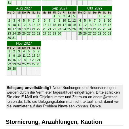
31
Aug 2027
Sep 2027
Okt 2027
Mo
Di
Mi
Do
Fr
Sa
So
Mo
Di
Mi
Do
Fr
Sa
So
Mo
Di
Mi
Do
Fr
Sa
So
1
1
2
3
4
5
1
2
3
2
3
4
5
6
7
8
6
7
8
9
10
11
12
4
5
6
7
8
9
10
9
10
11
12
13
14
15
13
14
15
16
17
18
19
11
12
13
14
15
16
17
16
17
18
19
20
21
22
20
21
22
23
24
25
26
18
19
20
21
22
23
24
23
24
25
26
27
28
29
27
28
29
30
25
26
27
28
29
30
31
30
31
Nov 2027
Mo
Di
Mi
Do
Fr
Sa
So
1
2
3
4
5
6
7
8
9
10
11
12
13
14
15
16
17
18
19
20
21
22
23
24
25
26
27
28
29
30
Belegung unvollständig?
Neue Buchungen und Reservierungen
werden durch die Vermieter tagesaktuell eingetragen. Bitte schicken
Sie eine E-Mail mit Objektnummer und Zeitraum an andre@ostsee-
reisen.de, falls die Belegungsdaten mal nicht aktuell sind, damit wir
die Vermieter auf das Problem hinweisen können. Danke.
Stornierung, Anzahlungen, Kaution