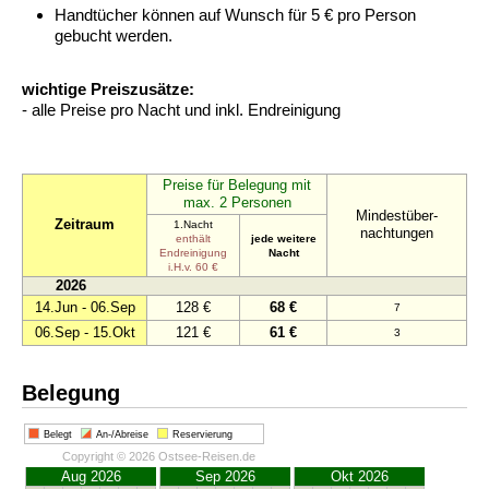
Handtücher können auf Wunsch für 5 € pro Person
gebucht werden.
wichtige Preiszusätze:
- alle Preise pro Nacht und inkl. Endreinigung
Preise für Belegung mit
max. 2 Personen
Mindestüber-
Zeitraum
1.Nacht
nachtungen
enthält
jede weitere
Endreinigung
Nacht
i.H.v. 60 €
2026
14.Jun - 06.Sep
128 €
68 €
7
06.Sep - 15.Okt
121 €
61 €
3
Belegung
Belegt
An-/Abreise
Reservierung
Copyright © 2026 Ostsee-Reisen.de
Aug 2026
Sep 2026
Okt 2026