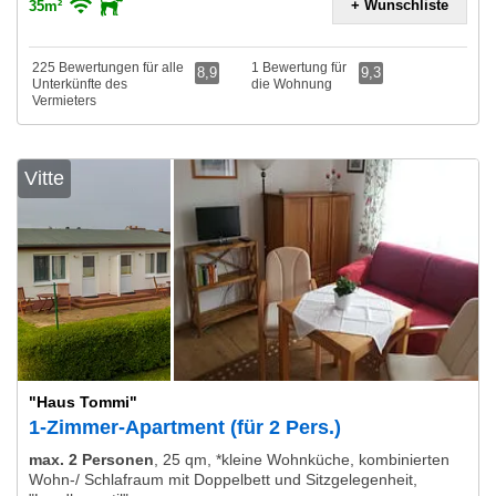
+ Wunschliste
35m²
225 Bewertungen für alle
1 Bewertung für
8,9
9,3
Unterkünfte des
die Wohnung
Vermieters
Vitte
"Haus Tommi"
1-Zimmer-Apartment (für 2 Pers.)
max. 2 Personen
,
25 qm, *kleine Wohnküche, kombinierten
Wohn-/ Schlafraum mit Doppelbett und Sitzgelegenheit,