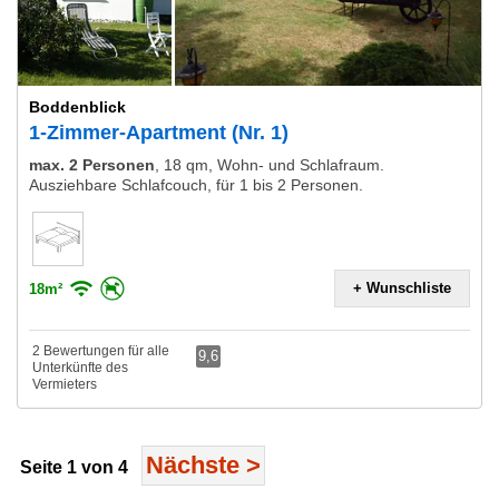
Boddenblick
1-Zimmer-Apartment (Nr. 1)
max. 2 Personen
,
18 qm, Wohn- und Schlafraum.
Ausziehbare Schlafcouch, für 1 bis 2 Personen.
+ Wunschliste
18m²
2 Bewertungen für alle
9,6
Unterkünfte des
Vermieters
Nächste
>
Seite 1 von 4