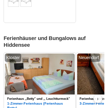
Ferienhäuser und Bungalows auf
Hiddensee
Kloster
Neuendorf
›
Ferienhaus ,,Betty'' und ,, Leuchtturmeck"
Ferienhaus Herzog
1-Zimmer-Ferienhaus (Ferienhaus
3-Zimmer-Ferienh
Betty)