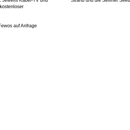
t. Jeweils Kabel-TV und
Strand und die Selliner Seebr
 kostenloser
 Fewos auf Anfrage