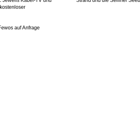
t. Jeweils Kabel-TV und
Strand und die Selliner Seebr
 kostenloser
 Fewos auf Anfrage