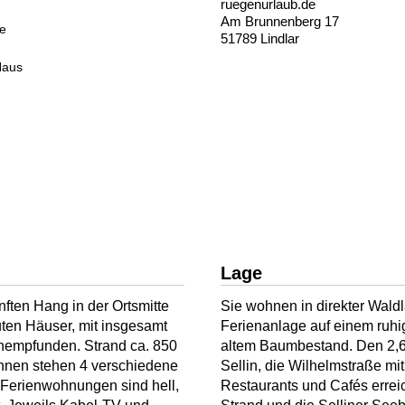
ruegenurlaub.de
Am Brunnenberg 17
de
51789 Lindlar
Haus
Lage
ften Hang in der Ortsmitte
Sie wohnen in direkter Waldla
uten Häuser, mit insgesamt
Ferienanlage auf einem ruhi
chempfunden. Strand ca. 850
altem Baumbestand. Den 2,6
Ihnen stehen 4 verschiedene
Sellin, die Wilhelmstraße mi
Ferienwohnungen sind hell,
Restaurants und Cafés errei