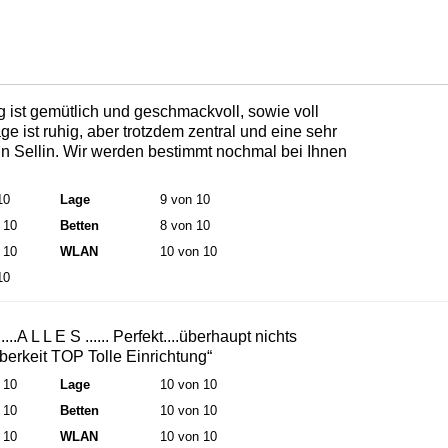
 ist gemütlich und geschmackvoll, sowie voll
ge ist ruhig, aber trotzdem zentral und eine sehr
n Sellin. Wir werden bestimmt nochmal bei Ihnen
10
Lage
9 von 10
 10
Betten
8 von 10
 10
WLAN
10 von 10
10
....A L L E S ...... Perfekt....überhaupt nichts
berkeit TOP Tolle Einrichtung“
 10
Lage
10 von 10
 10
Betten
10 von 10
 10
WLAN
10 von 10