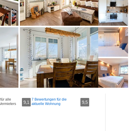
ür alle
7 Bewertungen für die
9,1
9,5
Vermieters
aktuelle Wohnung