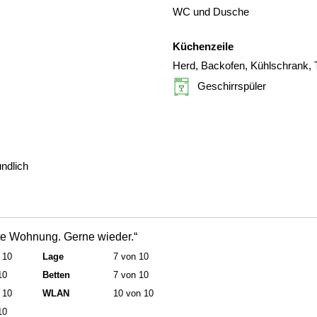
WC und Dusche
Küchenzeile
Herd, Backofen, Kühlschrank, 
Geschirrspüler
undlich
tete Wohnung. Gerne wieder.“
 10
Lage
7 von 10
10
Betten
7 von 10
 10
WLAN
10 von 10
10