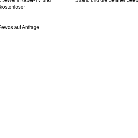
t. Jeweils Kabel-TV und
Strand und die Selliner Seebr
 kostenloser
 Fewos auf Anfrage