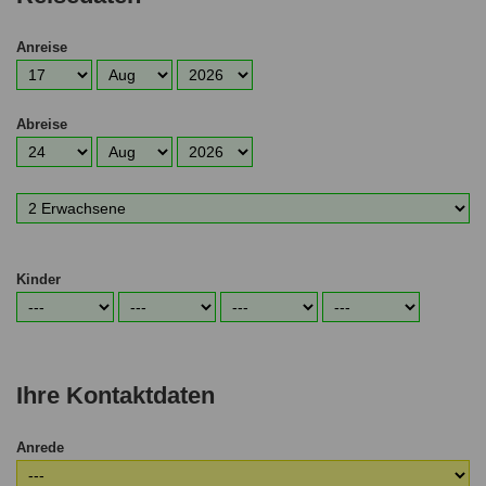
Anreise
Anreisetag
Anreisemonat
Anreisejahr
Abreise
Abreisetag
Abreisemonat
Abreisejahr
Anzahl
Erwachsene
Kinder
Alter
Alter
Alter
Alter
1.
2.
3.
4.
Kind
Kind
Kind
Kind
Ihre Kontaktdaten
Anrede