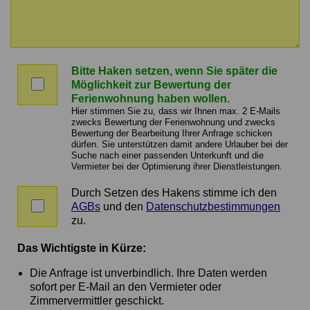
Nachricht
an
Bitte Haken setzen, wenn Sie später die
den
Bitte
Möglichkeit zur Bewertung der
Vermittler
Haken
Ferienwohnung haben wollen.
setzen,
Hier stimmen Sie zu, dass wir Ihnen max. 2 E-Mails
wenn
zwecks Bewertung der Ferienwohnung und zwecks
Bewertung der Bearbeitung Ihrer Anfrage schicken
Sie
dürfen. Sie unterstützen damit andere Urlauber bei der
später
Suche nach einer passenden Unterkunft und die
die
Vermieter bei der Optimierung ihrer Dienstleistungen.
Möglichkeit
zur
Durch Setzen des Hakens stimme ich den
Zustimmung
Bewertung
AGBs
und den
Datenschutzbestimmungen
zu
der
zu.
AGBs
Ferienwohnung
und
haben
Das Wichtigste in Kürze:
Datenschutz
wollen.
Die Anfrage ist unverbindlich. Ihre Daten werden
sofort per E-Mail an den Vermieter oder
Zimmervermittler geschickt.