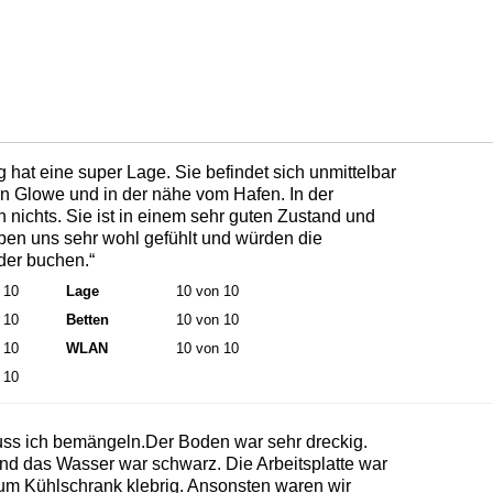
hat eine super Lage. Sie befindet sich unmittelbar
n Glowe und in der nähe vom Hafen. In der
 nichts. Sie ist in einem sehr guten Zustand und
ben uns sehr wohl gefühlt und würden die
er buchen.“
 10
Lage
10 von 10
 10
Betten
10 von 10
 10
WLAN
10 von 10
 10
muss ich bemängeln.Der Boden war sehr dreckig.
nd das Wasser war schwarz. Die Arbeitsplatte war
zum Kühlschrank klebrig. Ansonsten waren wir