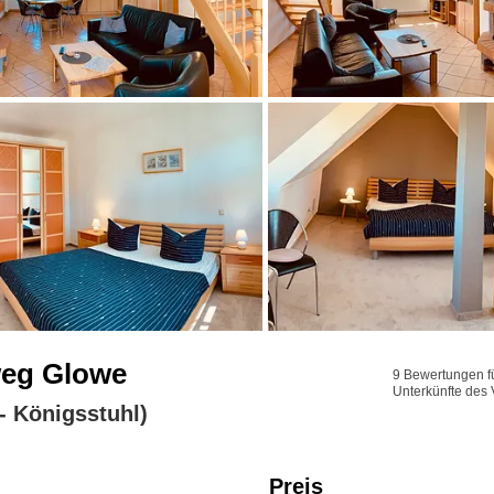
weg Glowe
9 Bewertungen fü
Unterkünfte des 
 Königsstuhl)
Preis