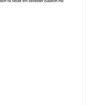
orf ist heute ein beliebter Badeort mit
.