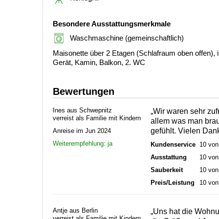
Besondere Ausstattungsmerkmale
Waschmaschine (gemeinschaftlich)
Maisonette über 2 Etagen (Schlafraum oben offen), 
Gerät, Kamin, Balkon, 2. WC
Bewertungen
Ines aus Schwepnitz
„Wir waren sehr zu
verreist als Familie mit Kindern
allem was man brauc
gefühlt. Vielen Dank
Anreise im Jun 2024
Weiterempfehlung: ja
Kundenservice
10 von
Ausstattung
10 von
Sauberkeit
10 von
Preis/Leistung
10 von
Antje aus Berlin
„Uns hat die Wohnun
verreist als Familie mit Kindern