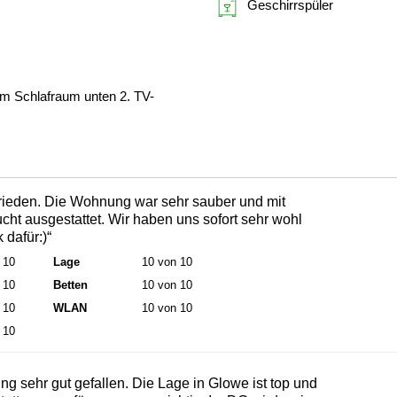
Geschirrspüler
im Schlafraum unten 2. TV-
frieden. Die Wohnung war sehr sauber und mit
ht ausgestattet. Wir haben uns sofort sehr wohl
 dafür:)“
 10
Lage
10 von 10
 10
Betten
10 von 10
 10
WLAN
10 von 10
 10
g sehr gut gefallen. Die Lage in Glowe ist top und