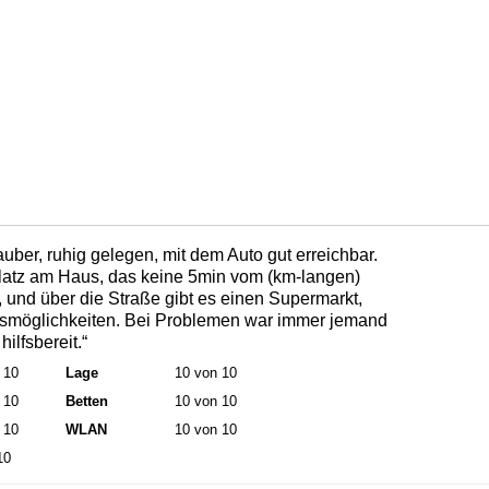
uber, ruhig gelegen, mit dem Auto gut erreichbar.
platz am Haus, das keine 5min vom (km-langen)
t, und über die Straße gibt es einen Supermarkt,
smöglichkeiten. Bei Problemen war immer jemand
ilfsbereit.“
 10
Lage
10 von 10
 10
Betten
10 von 10
 10
WLAN
10 von 10
10