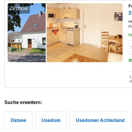
F
Zirchow
2
m
P
H
4
1
U
Suche erweitern:
Ostsee
Usedom
Usedomer Achterland