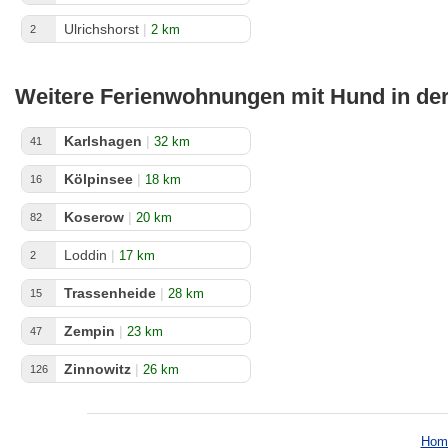
Ulrichshorst
|
2 km
2
Weitere Ferienwohnungen mit Hund in d
Karlshagen
|
32 km
41
Kölpinsee
|
18 km
16
Koserow
|
20 km
82
Loddin
|
17 km
2
Trassenheide
|
28 km
15
Zempin
|
23 km
47
Zinnowitz
|
26 km
126
Hom