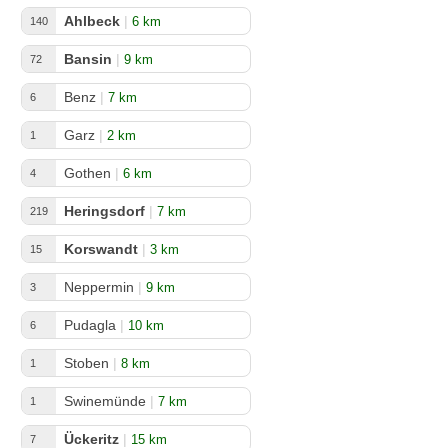
Ahlbeck
|
6 km
140
Bansin
|
9 km
72
Benz
|
7 km
6
Garz
|
2 km
1
Gothen
|
6 km
4
Heringsdorf
|
7 km
219
Korswandt
|
3 km
15
Neppermin
|
9 km
3
Pudagla
|
10 km
6
Stoben
|
8 km
1
Swinemünde
|
7 km
1
Ückeritz
|
15 km
7