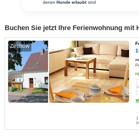
denen
Hunde erlaubt
sind
Buchen Sie jetzt Ihre Ferienwohnung mit 
F
Zirchow
1
m
P
H
3
1
U