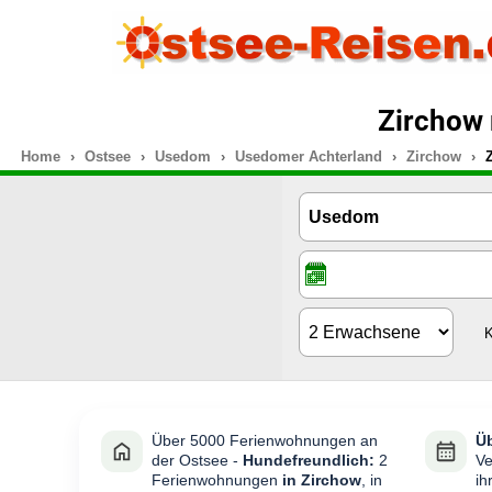
Zirchow 
Home
Ostsee
Usedom
Usedomer Achterland
Zirchow
K
Über 5000 Ferienwohnungen an
Üb
der Ostsee -
Hundefreundlich:
2
Ve
Ferienwohnungen
in Zirchow
, in
ih