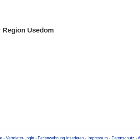
er Region Usedom
e
-
Vermieter-Login
-
Ferienwohnung inserieren
-
Impressum
-
Datenschutz
-