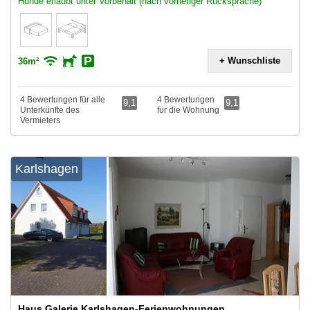
Hunde erlaubt unter Vorbehalt (nach vorheriger Rücksprache)
+ Wunschliste
36m²
4 Bewertungen für alle
4 Bewertungen
9,1
9,1
Unterkünfte des
für die Wohnung
Vermieters
Karlshagen
Haus Galerie Karlshagen-Ferienwohnungen