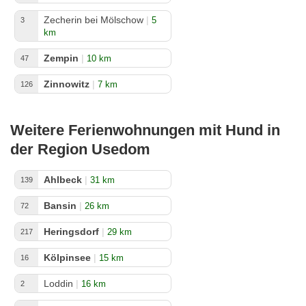
Zecherin bei Mölschow
|
5
3
km
Zempin
|
10 km
47
Zinnowitz
|
7 km
126
Weitere Ferienwohnungen mit Hund in
der Region Usedom
Ahlbeck
|
31 km
139
Bansin
|
26 km
72
Heringsdorf
|
29 km
217
Kölpinsee
|
15 km
16
Loddin
|
16 km
2