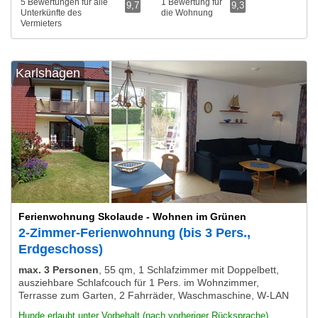
5 Bewertungen für alle
1 Bewertung für
9,7
9,3
Unterkünfte des
die Wohnung
Vermieters
Karlshagen
Ferienwohnung Skolaude - Wohnen im Grünen
2-Zimmer-Ferienwohnung (bis 3 Pers.,
Erdgeschoss)
max. 3 Personen
,
55 qm, 1 Schlafzimmer mit Doppelbett,
ausziehbare Schlafcouch für 1 Pers. im Wohnzimmer,
Terrasse zum Garten, 2 Fahrräder, Waschmaschine, W-LAN
Hunde erlaubt unter Vorbehalt (nach vorheriger Rücksprache)