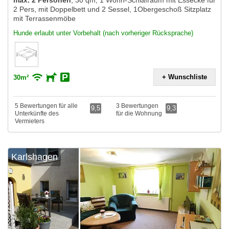
max. 2 Personen
,
30 qm, 1 Wohn-Schlafraum mit Essecke für
2 Pers, mit Doppelbett und 2 Sessel, 1Obergeschoß Sitzplatz
mit Terrassenmöbe
Hunde erlaubt unter Vorbehalt (nach vorheriger Rücksprache)
+ Wunschliste
30m²
5 Bewertungen für alle
3 Bewertungen
9,5
9,3
Unterkünfte des
für die Wohnung
Vermieters
Karlshagen