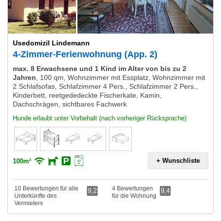
Usedomizil Lindemann
4-Zimmer-Ferienwohnung (App. 2)
max. 8 Erwachsene und 1 Kind im Alter von bis zu 2
Jahren
,
100 qm, Wohnzimmer mit Essplatz, Wohnzimmer mit
2 Schlafsofas, Schlafzimmer 4 Pers., Schlafzimmer 2 Pers.,
Kinderbett, reetgededeckte Fischerkate, Kamin,
Dachschrägen, sichtbares Fachwerk
Hunde erlaubt unter Vorbehalt (nach vorheriger Rücksprache)
+ Wunschliste
100m²
10 Bewertungen für alle
4 Bewertungen
9,2
9,4
Unterkünfte des
für die Wohnung
Vermieters