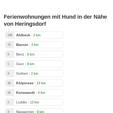
Ferienwohnungen mit Hund in der Nähe
von Heringsdorf
Ahlbeck
|
2 km
139
Bansin
|
2 km
72
Benz
|
6 km
6
Garz
|
8 km
1
Gothen
|
2 km
4
Kölpinsee
|
13 km
16
Korswandt
|
4 km
15
Loddin
|
13 km
2
Neppermin
|
9 km
3