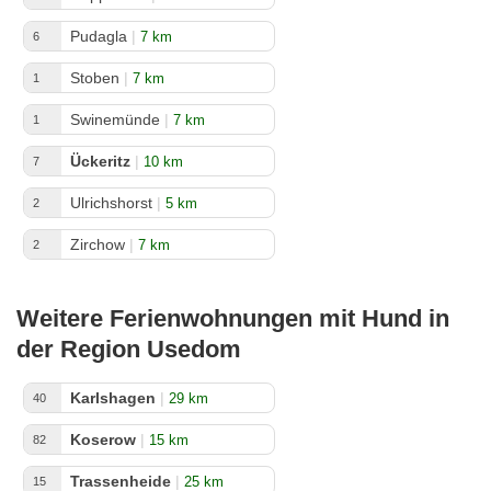
Pudagla
|
7 km
6
Stoben
|
7 km
1
Swinemünde
|
7 km
1
Ückeritz
|
10 km
7
Ulrichshorst
|
5 km
2
Zirchow
|
7 km
2
Weitere Ferienwohnungen mit Hund in
der Region Usedom
Karlshagen
|
29 km
40
Koserow
|
15 km
82
Trassenheide
|
25 km
15