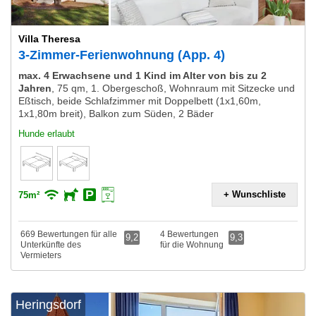
Villa Theresa
3-Zimmer-Ferienwohnung (App. 4)
max. 4 Erwachsene und 1 Kind im Alter von bis zu 2
Jahren
,
75 qm, 1. Obergeschoß, Wohnraum mit Sitzecke und
Eßtisch, beide Schlafzimmer mit Doppelbett (1x1,60m,
1x1,80m breit), Balkon zum Süden, 2 Bäder
Hunde erlaubt
+ Wunschliste
75m²
669 Bewertungen für alle
4 Bewertungen
9,2
9,3
Unterkünfte des
für die Wohnung
Vermieters
Heringsdorf