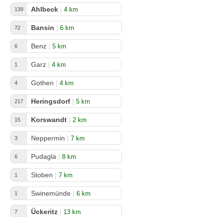
Ahlbeck
|
4 km
139
Bansin
|
6 km
72
Benz
|
5 km
6
Garz
|
4 km
1
Gothen
|
4 km
4
Heringsdorf
|
5 km
217
Korswandt
|
2 km
15
Neppermin
|
7 km
3
Pudagla
|
8 km
6
Stoben
|
7 km
1
Swinemünde
|
6 km
1
Ückeritz
|
13 km
7