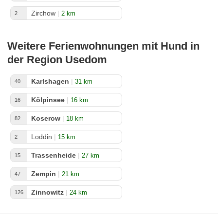
Zirchow
|
2 km
2
Weitere Ferienwohnungen mit Hund in
der Region Usedom
Karlshagen
|
31 km
40
Kölpinsee
|
16 km
16
Koserow
|
18 km
82
Loddin
|
15 km
2
Trassenheide
|
27 km
15
Zempin
|
21 km
47
Zinnowitz
|
24 km
126