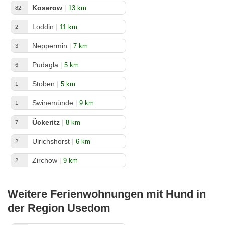
Koserow
|
13 km
82
Loddin
|
11 km
2
Neppermin
|
7 km
3
Pudagla
|
5 km
6
Stoben
|
5 km
1
Swinemünde
|
9 km
1
Ückeritz
|
8 km
7
Ulrichshorst
|
6 km
2
Zirchow
|
9 km
2
Weitere Ferienwohnungen mit Hund in
der Region Usedom