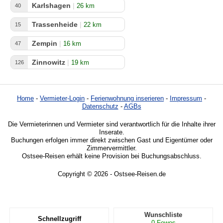
Karlshagen
|
26 km
40
Trassenheide
|
22 km
15
Zempin
|
16 km
47
Zinnowitz
|
19 km
126
Home
-
Vermieter-Login
-
Ferienwohnung inserieren
-
Impressum
-
Datenschutz
-
AGBs
Die Vermieterinnen und Vermieter sind verantwortlich für die Inhalte ihrer
Inserate.
Buchungen erfolgen immer direkt zwischen Gast und Eigentümer oder
Zimmervermittler.
Ostsee-Reisen erhält keine Provision bei Buchungsabschluss.
Copyright © 2026 - Ostsee-Reisen.de
Wunschliste
Schnellzugriff
0
Fewos