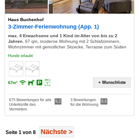
Haus Buchenhof
3-Zimmer-Ferienwohnung (App. 1)
max. 4 Erwachsene und 1 Kind im Alter von bis zu 2
Jahren
,
67 qm, moderne Wohnung mit 2 Schlafzimmern,
Wohnzimmer mit gemütlicher Sitzecke, Terrasse zum Süden
Hunde erlaubt
+ Wunschliste
67m²
675 Bewertungen für alle
3 Bewertungen
9,2
9,6
Unterkünfte des
für die Wohnung
Vermieters
Nächste
>
Seite 1 von 8