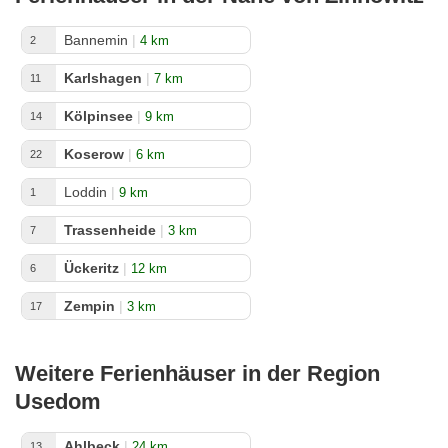
Bannemin
|
4 km
2
Karlshagen
|
7 km
11
Kölpinsee
|
9 km
14
Koserow
|
6 km
22
Loddin
|
9 km
1
Trassenheide
|
3 km
7
Ückeritz
|
12 km
6
Zempin
|
3 km
17
Weitere Ferienhäuser in der Region
Usedom
Ahlbeck
|
24 km
13