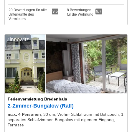
20 Bewertungen für alle
8 Bewertungen
9,6
9,7
Unterkünfte des
für die Wohnung
Vermieters
Zinnowitz
Ferienvermietung Bredenbals
2-Zimmer-Bungalow (Ralf)
max. 4 Personen
,
30 qm, Wohn- Schlafraum mit Bettcouch, 1
separates Schlafzimmer, Bungalow mit eigenem Eingang,
Terrasse