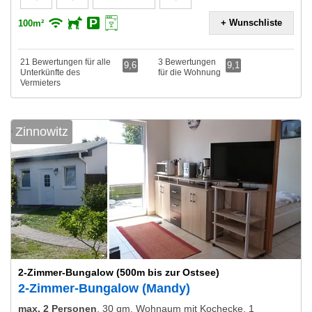
+ Wunschliste
100m²
21 Bewertungen für alle
3 Bewertungen
9,6
9,1
Unterkünfte des
für die Wohnung
Vermieters
Zinnowitz
2-Zimmer-Bungalow (500m bis zur Ostsee)
2-Zimmer-Bungalow (Mandy)
max. 2 Personen
,
30 qm, Wohnaum mit Kochecke, 1