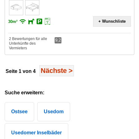
+ Wunschliste
30m²
2 Bewertungen für alle
9,2
Unterkünfte des
Vermieters
Nächste
>
Seite 1 von 4
Suche erweitern:
Ostsee
Usedom
Usedomer Inselbäder