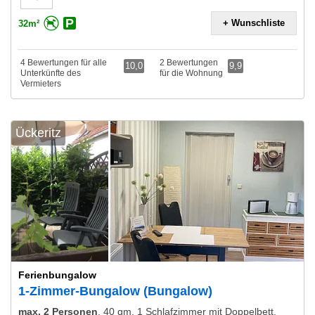
+ Wunschliste
32m²
4 Bewertungen für alle
2 Bewertungen
10,0
9,9
Unterkünfte des
für die Wohnung
Vermieters
Ückeritz
Ferienbungalow
1-Zimmer-Bungalow (Bungalow)
max. 2 Personen
,
40 qm, 1 Schlafzimmer mit Doppelbett,