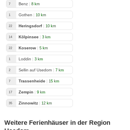
Benz
|
8 km
7
Gothen
|
10 km
1
Heringsdorf
|
10 km
22
Kölpinsee
|
3 km
14
Koserow
|
5 km
22
Loddin
|
3 km
1
Sellin auf Usedom
|
7 km
2
Trassenheide
|
15 km
7
Zempin
|
9 km
17
Zinnowitz
|
12 km
35
Weitere Ferienhäuser in der Region