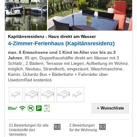
Kapitänsresidenz - Haus direkt am Wasser
4-Zimmer-Ferienhaus (Kapitänsresidenz)
max. 6 Erwachsene und 1 Kind im Alter von bis zu 3
Jahren
,
85 qm, Doppelhaushälfte direkt am Wasser mit 3
Schlafz., 2 Bädern, Terrasse mit Liegen, Aufbettung im Wohnz.
möglich, Neubau, Strandkorb, eingezäunt, Waschmaschine,
Kamin, Ückeritz-Bus + Bäderbahn + Fahrräder über
UsedomRad kostenlos
+ Wunschliste
85m²
21 Bewertungen für alle
2 Bewertungen
9,2
9,1
Unterkünfte des
für die Wohnung
Vermieters