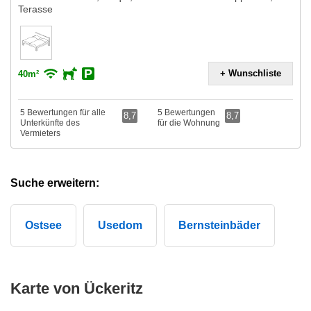
Terasse
+ Wunschliste
40m²
5 Bewertungen für alle
5 Bewertungen
8,7
8,7
Unterkünfte des
für die Wohnung
Vermieters
Suche erweitern:
Ostsee
Usedom
Bernsteinbäder
Karte von Ückeritz