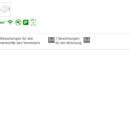
5m²
 Bewertungen für alle
7 Bewertungen
9,4
9,4
nterkünfte des Vermieters
für die Wohnung