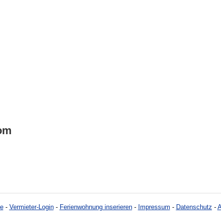
dom
e
-
Vermieter-Login
-
Ferienwohnung inserieren
-
Impressum
-
Datenschutz
-