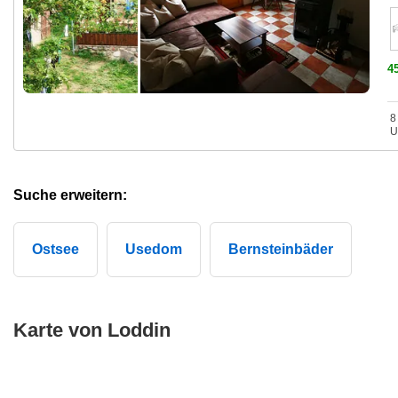
4
8
U
Suche erweitern:
Ostsee
Usedom
Bernsteinbäder
Karte von Loddin