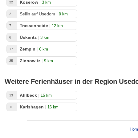
Koserow
|
3 km
22
Sellin auf Usedom
|
9 km
2
Trassenheide
|
12 km
7
Ückeritz
|
3 km
6
Zempin
|
6 km
17
Zinnowitz
|
9 km
35
Weitere Ferienhäuser in der Region Use
Ahlbeck
|
15 km
13
Karlshagen
|
16 km
11
Hom