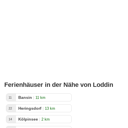
Ferienhäuser in der Nähe von Loddin
Bansin
|
11 km
11
Heringsdorf
|
13 km
22
Kölpinsee
|
2 km
14