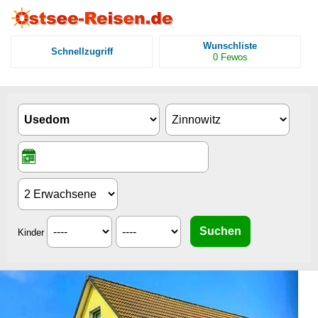
Wunschliste
Schnellzugriff
0
Fewos
Kinder