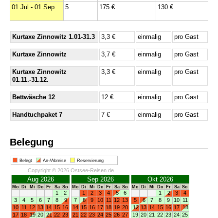
01.Jul - 01.Sep
5
175 €
130 €
Kurtaxe Zinnowitz 1.01-31.3
3,3 €
einmalig
pro Gast
Kurtaxe Zinnowitz
3,7 €
einmalig
pro Gast
Kurtaxe Zinnowitz
3,3 €
einmalig
pro Gast
01.11.-31.12.
Bettwäsche 12
12 €
einmalig
pro Gast
Handtuchpaket 7
7 €
einmalig
pro Gast
Belegung
Belegt
An-/Abreise
Reservierung
Copyright © 2026 Ostsee-Reisen.de
Aug 2026
Sep 2026
Okt 2026
Mo
Di
Mi
Do
Fr
Sa
So
Mo
Di
Mi
Do
Fr
Sa
So
Mo
Di
Mi
Do
Fr
Sa
So
1
2
1
2
3
4
5
6
1
2
3
4
3
4
5
6
7
8
9
7
8
9
10
11
12
13
5
6
7
8
9
10
11
10
11
12
13
14
15
16
14
15
16
17
18
19
20
12
13
14
15
16
17
18
17
18
19
20
21
22
23
21
22
23
24
25
26
27
19
20
21
22
23
24
25