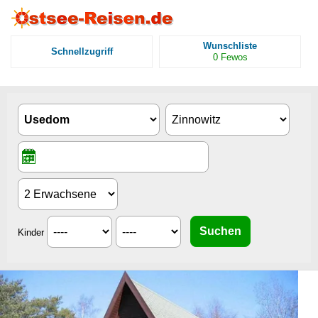
Wunschliste
Schnellzugriff
0
Fewos
Kinder