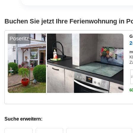
Buchen Sie jetzt Ihre Ferienwohnung in Po
G
Poseritz
2
m
K
Z
6
Suche erweitern: