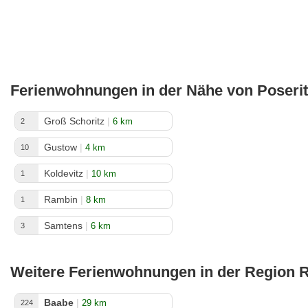
Ferienwohnungen in der Nähe von Poserit
Groß Schoritz
|
6 km
2
Gustow
|
4 km
10
Koldevitz
|
10 km
1
Rambin
|
8 km
1
Samtens
|
6 km
3
Weitere Ferienwohnungen in der Region 
Baabe
|
29 km
224