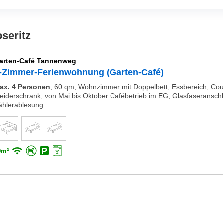
seritz
arten-Café Tannenweg
-Zimmer-Ferienwohnung (Garten-Café)
ax. 4 Personen
,
60 qm, Wohnzimmer mit Doppelbett, Essbereich, Couc
leiderschrank, von Mai bis Oktober Cafébetrieb im EG, Glasfaseranschl
ählerablesung
0m²