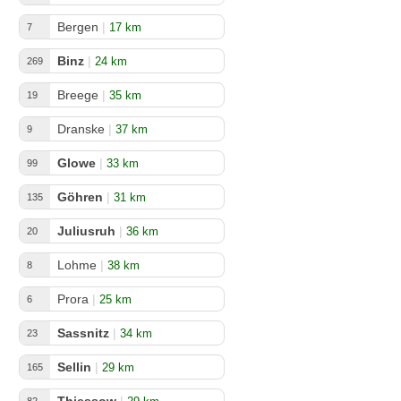
Bergen
|
17 km
7
Binz
|
24 km
269
Breege
|
35 km
19
Dranske
|
37 km
9
Glowe
|
33 km
99
Göhren
|
31 km
135
Juliusruh
|
36 km
20
Lohme
|
38 km
8
Prora
|
25 km
6
Sassnitz
|
34 km
23
Sellin
|
29 km
165