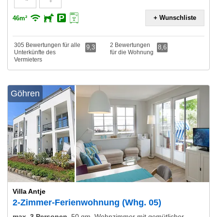
+ Wunschliste
46m²
305 Bewertungen für alle
2 Bewertungen
9,3
8,6
Unterkünfte des
für die Wohnung
Vermieters
Göhren
Villa Antje
2-Zimmer-Ferienwohnung (Whg. 05)
max. 3 Personen
,
50 qm, Wohnzimmer mit gemütlicher