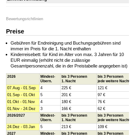
Bewertungsrichtlinien
Preise
Gebühren für Endreinigung und Buchungsgebühren sind
immer im Preis für die 1. Nacht enthalten
Kinderreisebett: für Kind im Alter von max. 3 Jahren für 10
EUR einmalig (erhöht nicht die zulässige
Gesamtpersonenzahl, die in der Preistabelle angegeben ist)
2026
Mindest-
bis 3 Personen
bis 3 Personen
Übern.
1. Nacht
jede weitere Nacht
07.Aug - 01.Sep
4
225 €
121 €
01.Sep - 01.Okt
5
201 €
97 €
01.Okt - 01.Nov
4
180 €
76 €
01.Nov - 24.Dez
3
166 €
62 €
2026/2027
Mindest-
bis 3 Personen
bis 3 Personen
Übern.
1. Nacht
jede weitere Nacht
24.Dez - 03.Jan
5
213 €
109 €
2027
Mindest-
bis 3 Personen
bis 3 Personen