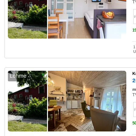
T
1
1
U
K
Lohme
2
m
T
5