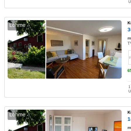
U
K
Lohme
3
m
T
6
1
U
K
Lohme
1
m