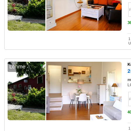
3
1
U
K
Lohme
2
m
L
4
1