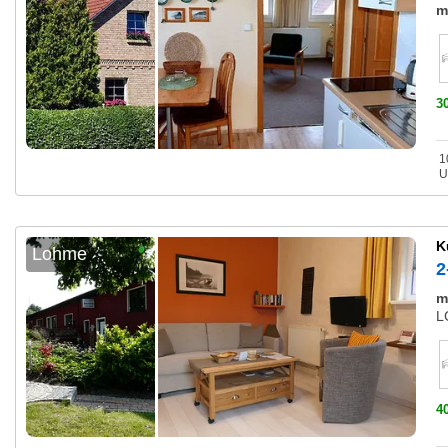
m
3
1
U
K
Lohme
2
m
L
4