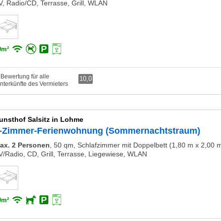
V, Radio/CD, Terrasse, Grill, WLAN
9m²
 Bewertung für alle
10,0
nterkünfte des Vermieters
unsthof Salsitz in Lohme
-Zimmer-Ferienwohnung (Sommernachtstraum)
ax. 2 Personen
,
50 qm, Schlafzimmer mit Doppelbett (1,80 m x 2,00 
V/Radio, CD, Grill, Terrasse, Liegewiese, WLAN
0m²