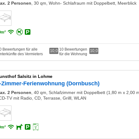
ax. 2 Personen
,
30 qm, Wohn- Schlafraum mit Doppelbett, Meerblick
0m²
0 Bewertungen für alle
10 Bewertungen
10,0
10,0
nterkünfte des Vermieters
für die Wohnung
unsthof Salsitz in Lohme
-Zimmer-Ferienwohnung (Dornbusch)
ax. 2 Personen
,
40 qm, Schlafzimmer mit Doppelbett (1,80 m x 2,00 
CD-TV mit Radio, CD, Terrasse, Grilll, WLAN
0m²