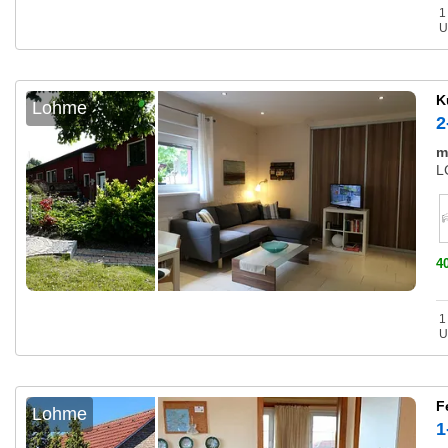
1
U
K
Lohme
2
m
L
4
1
U
F
Lohme
1