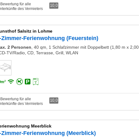
 Bewertung für alle
10,0
nterkünfte des Vermieters
unsthof Salsitz in Lohme
-Zimmer-Ferienwohnung (Feuerstein)
ax. 2 Personen
,
40 qm, 1 Schlafzimmer mit Doppelbett (1,80 m x 2,0
CD-TV/Radio, CD, Terrasse, Grill, WLAN
0m²
 Bewertung für alle
10,0
nterkünfte des Vermieters
erienwohnung Meerblick
-Zimmer-Ferienwohnung (Meerblick)