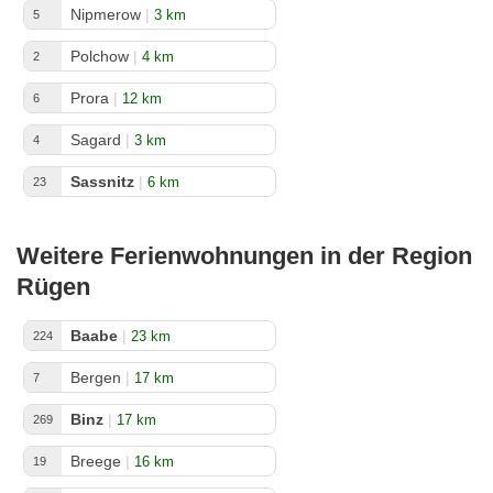
Nipmerow
|
3 km
5
Polchow
|
4 km
2
Prora
|
12 km
6
Sagard
|
3 km
4
Sassnitz
|
6 km
23
Weitere Ferienwohnungen in der Region
Rügen
Baabe
|
23 km
224
Bergen
|
17 km
7
Binz
|
17 km
269
Breege
|
16 km
19