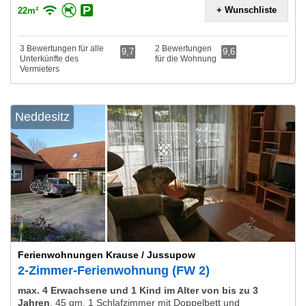
+ Wunschliste
22m²
3 Bewertungen für alle
2 Bewertungen
9,7
9,6
Unterkünfte des
für die Wohnung
Vermieters
Neddesitz
Ferienwohnungen Krause / Jussupow
2-Zimmer-Ferienwohnung (FW 2)
max. 4 Erwachsene und 1 Kind im Alter von bis zu 3
Jahren
,
45 qm, 1 Schlafzimmer mit Doppelbett und