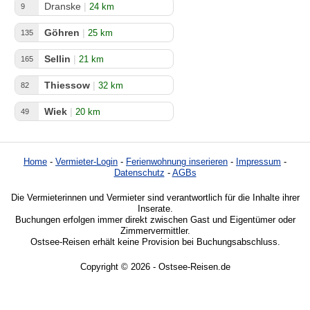
Dranske
|
24 km
9
Göhren
|
25 km
135
Sellin
|
21 km
165
Thiessow
|
32 km
82
Wiek
|
20 km
49
Home
-
Vermieter-Login
-
Ferienwohnung inserieren
-
Impressum
-
Datenschutz
-
AGBs
Die Vermieterinnen und Vermieter sind verantwortlich für die Inhalte ihrer
Inserate.
Buchungen erfolgen immer direkt zwischen Gast und Eigentümer oder
Zimmervermittler.
Ostsee-Reisen erhält keine Provision bei Buchungsabschluss.
Copyright © 2026 - Ostsee-Reisen.de