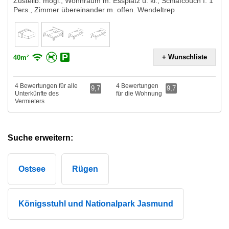
Zustellb. mögl., Wohnraum m. Essplatz u. kl., Schlafcouch f. 1
Pers., Zimmer übereinander m. offen. Wendeltrep
+ Wunschliste
40m²
4 Bewertungen für alle
4 Bewertungen
9,7
9,7
Unterkünfte des
für die Wohnung
Vermieters
Suche erweitern:
Ostsee
Rügen
Königsstuhl und Nationalpark Jasmund