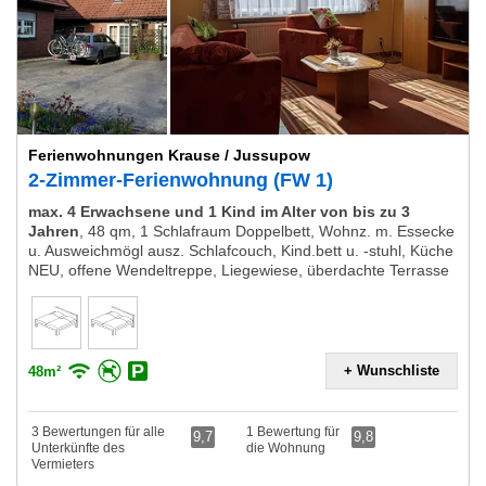
Ferienwohnungen Krause / Jussupow
2-Zimmer-Ferienwohnung (FW 1)
max. 4 Erwachsene und 1 Kind im Alter von bis zu 3
Jahren
,
48 qm, 1 Schlafraum Doppelbett, Wohnz. m. Essecke
u. Ausweichmögl ausz. Schlafcouch, Kind.bett u. -stuhl, Küche
NEU, offene Wendeltreppe, Liegewiese, überdachte Terrasse
+ Wunschliste
48m²
3 Bewertungen für alle
1 Bewertung für
9,7
9,8
Unterkünfte des
die Wohnung
Vermieters