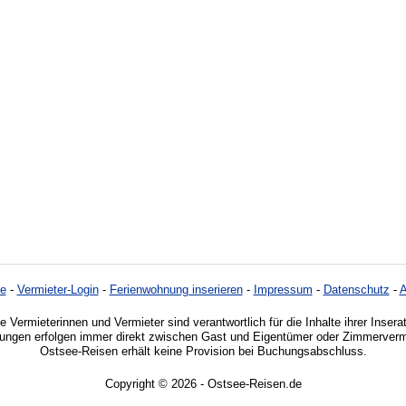
e
-
Vermieter-Login
-
Ferienwohnung inserieren
-
Impressum
-
Datenschutz
-
e Vermieterinnen und Vermieter sind verantwortlich für die Inhalte ihrer Insera
ngen erfolgen immer direkt zwischen Gast und Eigentümer oder Zimmervermi
Ostsee-Reisen erhält keine Provision bei Buchungsabschluss.
Copyright © 2026 - Ostsee-Reisen.de