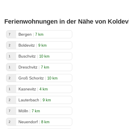
Ferienwohnungen in der Nähe von Koldevi
Bergen
|
7 km
7
Boldevitz
|
9 km
2
Buschvitz
|
10 km
1
Dreschvitz
|
7 km
1
Groß Schoritz
|
10 km
2
Kasnevitz
|
4 km
1
Lauterbach
|
9 km
2
Mölln
|
7 km
7
Neuendorf
|
8 km
2