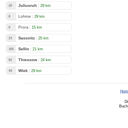
Juliusruh
|
29 km
20
Lohme
|
29 km
8
Prora
|
15 km
6
Sassnitz
|
25 km
23
Sellin
|
21 km
165
Thiessow
|
24 km
82
Wiek
|
29 km
49
Hom
Di
Buchu