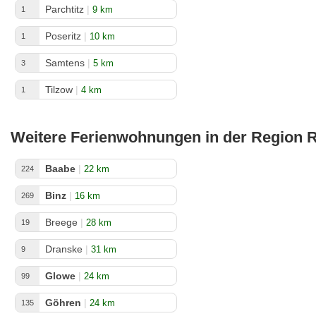
Parchtitz
|
9 km
1
Poseritz
|
10 km
1
Samtens
|
5 km
3
Tilzow
|
4 km
1
Weitere Ferienwohnungen in der Region 
Baabe
|
22 km
224
Binz
|
16 km
269
Breege
|
28 km
19
Dranske
|
31 km
9
Glowe
|
24 km
99
Göhren
|
24 km
135