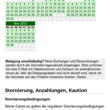
1
1
2
3
4
5
1
2
3
2
3
4
5
6
7
8
6
7
8
9
10
11
12
4
5
6
7
8
9
10
9
10
11
12
13
14
15
13
14
15
16
17
18
19
11
12
13
14
15
16
17
16
17
18
19
20
21
22
20
21
22
23
24
25
26
18
19
20
21
22
23
24
23
24
25
26
27
28
29
27
28
29
30
25
26
27
28
29
30
31
30
31
Nov 2027
Mo
Di
Mi
Do
Fr
Sa
So
1
2
3
4
5
6
7
8
9
10
11
12
13
14
15
16
17
18
19
20
21
22
23
24
25
26
27
28
29
30
Belegung unvollständig?
Neue Buchungen und Reservierungen
werden durch die Vermieter tagesaktuell eingetragen. Bitte schicken
Sie eine E-Mail mit Objektnummer und Zeitraum an andre@ostsee-
reisen.de, falls die Belegungsdaten mal nicht aktuell sind, damit wir
die Vermieter auf das Problem hinweisen können. Danke.
Stornierung, Anzahlungen, Kaution
Stornierungs­bedingungen
Werte Gäste es gelten die regulären Stornierungsbedingungen