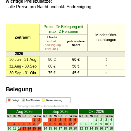
wichtige Preiszusätze:
- alle Preise pro Nacht und inkl. Endreinigung
Preise für Belegung mit
max. 2 Personen
Mindestüber-
Zeitraum
1.Nacht
nachtungen
enthält
jede weitere
Endreinigung
Nacht
i.H.v. 30 €
2026
30.Jun - 31.Aug
90 €
60 €
5
31.Aug - 30.Sep
80 €
50 €
5
30.Sep - 31.Okt
75 €
45 €
3
Belegung
Belegt
An-/Abreise
Reservierung
Copyright © 2026 Ostsee-Reisen.de
Aug 2026
Sep 2026
Okt 2026
Mo
Di
Mi
Do
Fr
Sa
So
Mo
Di
Mi
Do
Fr
Sa
So
Mo
Di
Mi
Do
Fr
Sa
So
1
2
1
2
3
4
5
6
1
2
3
4
3
4
5
6
7
8
9
7
8
9
10
11
12
13
5
6
7
8
9
10
11
10
11
12
13
14
15
16
14
15
16
17
18
19
20
12
13
14
15
16
17
18