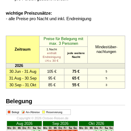
wichtige Preiszusätze:
- alle Preise pro Nacht und inkl. Endreinigung
Preise für Belegung mit
max. 3 Personen
Mindestüber-
Zeitraum
1.Nacht
nachtungen
enthält
jede weitere
Endreinigung
Nacht
i.H.v. 30 €
2026
30.Jun - 31.Aug
105 €
75 €
5
31.Aug - 30.Sep
95 €
65 €
5
30.Sep - 31.Okt
85 €
55 €
3
Belegung
Belegt
An-/Abreise
Reservierung
Copyright © 2026 Ostsee-Reisen.de
Aug 2026
Sep 2026
Okt 2026
Mo
Di
Mi
Do
Fr
Sa
So
Mo
Di
Mi
Do
Fr
Sa
So
Mo
Di
Mi
Do
Fr
Sa
So