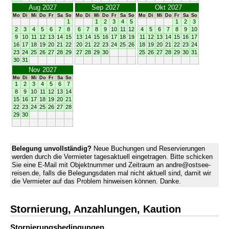
Aug 2027
Sep 2027
Okt 2027
Mo
Di
Mi
Do
Fr
Sa
So
Mo
Di
Mi
Do
Fr
Sa
So
Mo
Di
Mi
Do
Fr
Sa
So
1
1
2
3
4
5
1
2
3
2
3
4
5
6
7
8
6
7
8
9
10
11
12
4
5
6
7
8
9
10
9
10
11
12
13
14
15
13
14
15
16
17
18
19
11
12
13
14
15
16
17
16
17
18
19
20
21
22
20
21
22
23
24
25
26
18
19
20
21
22
23
24
23
24
25
26
27
28
29
27
28
29
30
25
26
27
28
29
30
31
30
31
Nov 2027
Mo
Di
Mi
Do
Fr
Sa
So
1
2
3
4
5
6
7
8
9
10
11
12
13
14
15
16
17
18
19
20
21
22
23
24
25
26
27
28
29
30
Belegung unvollständig?
Neue Buchungen und Reservierungen
werden durch die Vermieter tagesaktuell eingetragen. Bitte schicken
Sie eine E-Mail mit Objektnummer und Zeitraum an andre@ostsee-
reisen.de, falls die Belegungsdaten mal nicht aktuell sind, damit wir
die Vermieter auf das Problem hinweisen können. Danke.
Stornierung, Anzahlungen, Kaution
Stornierungs­bedingungen