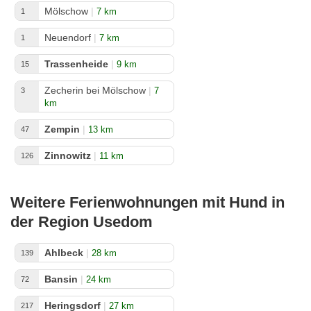
Mölschow
|
7 km
1
Neuendorf
|
7 km
1
Trassenheide
|
9 km
15
Zecherin bei Mölschow
|
7
3
km
Zempin
|
13 km
47
Zinnowitz
|
11 km
126
Weitere Ferienwohnungen mit Hund in
der Region Usedom
Ahlbeck
|
28 km
139
Bansin
|
24 km
72
Heringsdorf
|
27 km
217