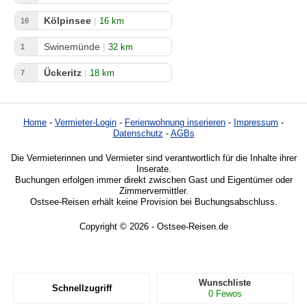
Kölpinsee
|
16 km
16
Swinemünde
|
32 km
1
Ückeritz
|
18 km
7
Home
-
Vermieter-Login
-
Ferienwohnung inserieren
-
Impressum
-
Datenschutz
-
AGBs
Die Vermieterinnen und Vermieter sind verantwortlich für die Inhalte ihrer
Inserate.
Buchungen erfolgen immer direkt zwischen Gast und Eigentümer oder
Zimmervermittler.
Ostsee-Reisen erhält keine Provision bei Buchungsabschluss.
Copyright © 2026 - Ostsee-Reisen.de
Wunschliste
Schnellzugriff
0
Fewos