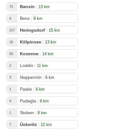
Bansin
|
13 km
72
Benz
|
8 km
6
Heringsdorf
|
15 km
217
Kölpinsee
|
13 km
16
Koserow
|
14 km
82
Loddin
|
11 km
2
Neppermin
|
6 km
3
Paske
|
6 km
1
Pudagla
|
9 km
6
Stoben
|
8 km
1
Ückeritz
|
12 km
7