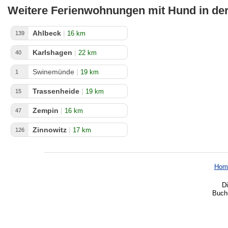
Weitere Ferienwohnungen mit Hund in d
Ahlbeck
|
16 km
139
Karlshagen
|
22 km
40
Swinemünde
|
19 km
1
Trassenheide
|
19 km
15
Zempin
|
16 km
47
Zinnowitz
|
17 km
126
Hom
Di
Buchu