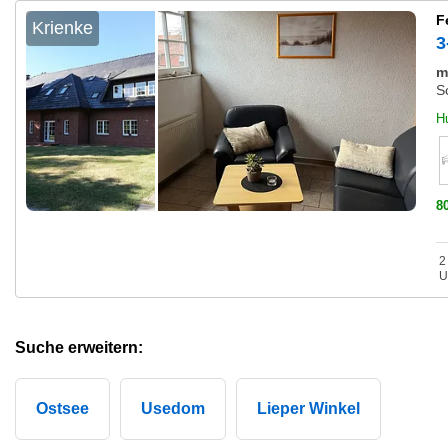
F
Krienke
3
m
S
H
8
2
U
Suche erweitern:
Ostsee
Usedom
Lieper Winkel