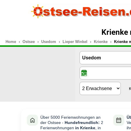
Krienke
Home
Ostsee
Usedom
Lieper Winkel
Krienke
Krienke 
K
Über 5000 Ferienwohnungen an
Üb
der Ostsee -
Hundefreundlich:
2
Ve
Ferienwohnungen
in Krienke
, in
ih