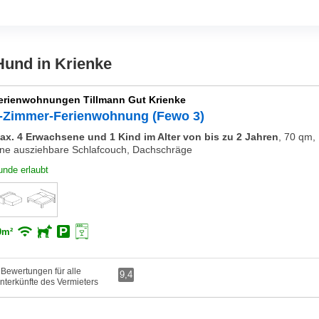
Hund in Krienke
erienwohnungen Tillmann Gut Krienke
-Zimmer-Ferienwohnung (Fewo 3)
ax. 4 Erwachsene und 1 Kind im Alter von bis zu 2 Jahren
,
70 qm, 
ine ausziehbare Schlafcouch, Dachschräge
unde erlaubt
0m²
 Bewertungen für alle
9,4
nterkünfte des Vermieters