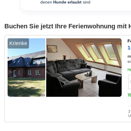
denen
Hunde erlaubt
sind
Buchen Sie jetzt Ihre Ferienwohnung mit 
F
Krienke
1
m
e
H
7
2
U