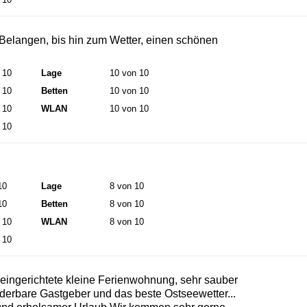
 Belangen, bis hin zum Wetter, einen schönen
 10
Lage
10 von 10
 10
Betten
10 von 10
 10
WLAN
10 von 10
 10
10
Lage
8 von 10
10
Betten
8 von 10
 10
WLAN
8 von 10
 10
e eingerichtete kleine Ferienwohnung, sehr sauber
derbare Gastgeber und das beste Ostseewetter...