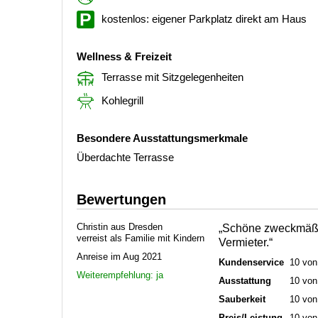
kostenlos: eigener Parkplatz direkt am Haus
Wellness & Freizeit
Terrasse mit Sitzgelegenheiten
Kohlegrill
Besondere Ausstattungsmerkmale
Überdachte Terrasse
Bewertungen
Christin aus Dresden
„Schöne zweckmäßi
verreist als Familie mit Kindern
Vermieter.“
Anreise im Aug 2021
Kundenservice
10 von
Weiterempfehlung: ja
Ausstattung
10 von
Sauberkeit
10 von
Preis/Leistung
10 von