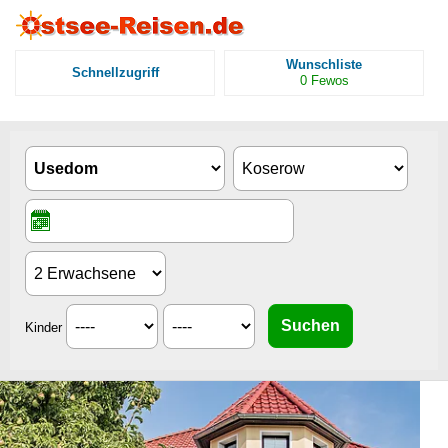
Wunschliste
Schnellzugriff
0
Fewos
Kinder