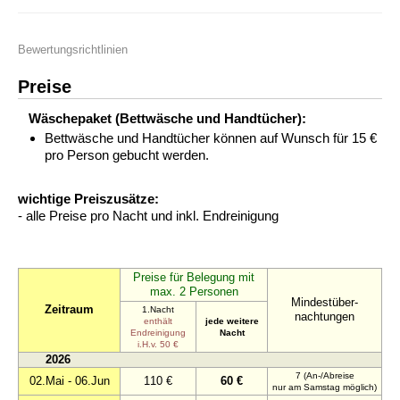
Bewertungsrichtlinien
Preise
Wäschepaket (Bettwäsche und Handtücher):
Bettwäsche und Handtücher können auf Wunsch für 15 €
pro Person gebucht werden.
wichtige Preiszusätze:
- alle Preise pro Nacht und inkl. Endreinigung
Preise für Belegung mit
max. 2 Personen
Mindestüber-
Zeitraum
1.Nacht
nachtungen
enthält
jede weitere
Endreinigung
Nacht
i.H.v. 50 €
2026
7 (An-/Abreise
02.Mai - 06.Jun
110 €
60 €
nur am Samstag möglich)