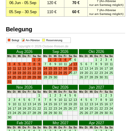
7 (An-/Abreise
06.Jun - 05.Sep
120 €
70 €
nur am Samstag möglich)
7 (An-/Abreise
05.Sep - 30.Sep
110 €
60 €
nur am Samstag möglich)
Belegung
Belegt
An-/Abreise
Reservierung
Copyright © 2026 Ostsee-Reisen.de
Aug 2026
Sep 2026
Okt 2026
Mo
Di
Mi
Do
Fr
Sa
So
Mo
Di
Mi
Do
Fr
Sa
So
Mo
Di
Mi
Do
Fr
Sa
So
1
2
1
2
3
4
5
6
1
2
3
4
3
4
5
6
7
8
9
7
8
9
10
11
12
13
5
6
7
8
9
10
11
10
11
12
13
14
15
16
14
15
16
17
18
19
20
12
13
14
15
16
17
18
17
18
19
20
21
22
23
21
22
23
24
25
26
27
19
20
21
22
23
24
25
24
25
26
27
28
29
30
28
29
30
26
27
28
29
30
31
31
Nov 2026
Dez 2026
Jan 2027
Mo
Di
Mi
Do
Fr
Sa
So
Mo
Di
Mi
Do
Fr
Sa
So
Mo
Di
Mi
Do
Fr
Sa
So
1
1
2
3
4
5
6
1
2
3
2
3
4
5
6
7
8
7
8
9
10
11
12
13
4
5
6
7
8
9
10
9
10
11
12
13
14
15
14
15
16
17
18
19
20
11
12
13
14
15
16
17
16
17
18
19
20
21
22
21
22
23
24
25
26
27
18
19
20
21
22
23
24
23
24
25
26
27
28
29
28
29
30
31
25
26
27
28
29
30
31
30
Feb 2027
Mrz 2027
Apr 2027
Mo
Di
Mi
Do
Fr
Sa
So
Mo
Di
Mi
Do
Fr
Sa
So
Mo
Di
Mi
Do
Fr
Sa
So