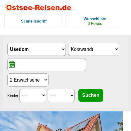
Wunschliste
Schnellzugriff
0
Fewos
Kinder