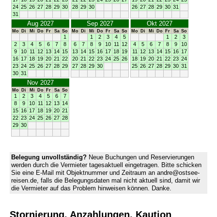
24
25
26
27
28
29
30
28
29
30
26
27
28
29
30
31
31
Aug 2027
Sep 2027
Okt 2027
Mo
Di
Mi
Do
Fr
Sa
So
Mo
Di
Mi
Do
Fr
Sa
So
Mo
Di
Mi
Do
Fr
Sa
So
1
1
2
3
4
5
1
2
3
2
3
4
5
6
7
8
6
7
8
9
10
11
12
4
5
6
7
8
9
10
9
10
11
12
13
14
15
13
14
15
16
17
18
19
11
12
13
14
15
16
17
16
17
18
19
20
21
22
20
21
22
23
24
25
26
18
19
20
21
22
23
24
23
24
25
26
27
28
29
27
28
29
30
25
26
27
28
29
30
31
30
31
Nov 2027
Mo
Di
Mi
Do
Fr
Sa
So
1
2
3
4
5
6
7
8
9
10
11
12
13
14
15
16
17
18
19
20
21
22
23
24
25
26
27
28
29
30
Belegung unvollständig?
Neue Buchungen und Reservierungen
werden durch die Vermieter tagesaktuell eingetragen. Bitte schicken
Sie eine E-Mail mit Objektnummer und Zeitraum an andre@ostsee-
reisen.de, falls die Belegungsdaten mal nicht aktuell sind, damit wir
die Vermieter auf das Problem hinweisen können. Danke.
Stornierung, Anzahlungen, Kaution