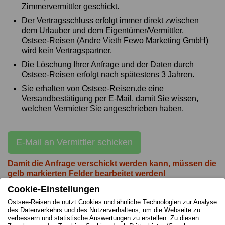
Zimmervermittler geschickt.
Der Vertragsschluss erfolgt immer direkt zwischen
dem Urlauber und dem Eigentümer/Vermittler.
Ostsee-Reisen (Andre Vieth Fewo Marketing GmbH)
wird kein Vertragspartner.
Die Löschung Ihrer Anfrage und der Daten durch
Ostsee-Reisen erfolgt nach spätestens 3 Jahren.
Sie erhalten von Ostsee-Reisen.de eine
Versandbestätigung per E-Mail, damit Sie wissen,
welchen Vermieter Sie angeschrieben haben.
E-Mail an Vermittler schicken
Damit die Anfrage verschickt werden kann, müssen die
gelb markierten Felder bearbeitet werden!
Cookie-Einstellungen
Ostsee-Reisen.de nutzt Cookies und ähnliche Technologien zur Analyse
des Datenverkehrs und des Nutzerverhaltens, um die Webseite zu
verbessern und statistische Auswertungen zu erstellen. Zu diesen