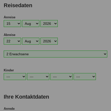
Reisedaten
Anreise
Anreisetag
Anreisemonat
Anreisejahr
Abreise
Abreisetag
Abreisemonat
Abreisejahr
Anzahl
Erwachsene
Kinder
Alter
Alter
Alter
Alter
1.
2.
3.
4.
Kind
Kind
Kind
Kind
Ihre Kontaktdaten
Anrede