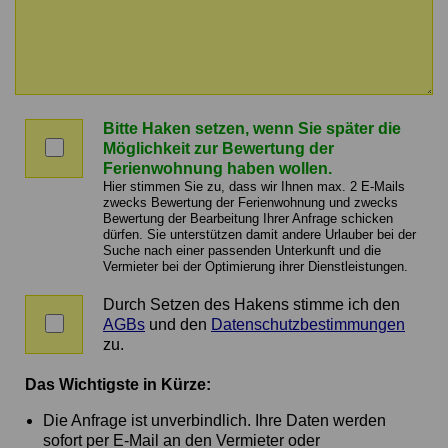
Nachricht
an
Bitte Haken setzen, wenn Sie später die
den
Bitte
Möglichkeit zur Bewertung der
Vermittler
Haken
Ferienwohnung haben wollen.
setzen,
Hier stimmen Sie zu, dass wir Ihnen max. 2 E-Mails
wenn
zwecks Bewertung der Ferienwohnung und zwecks
Bewertung der Bearbeitung Ihrer Anfrage schicken
Sie
dürfen. Sie unterstützen damit andere Urlauber bei der
später
Suche nach einer passenden Unterkunft und die
die
Vermieter bei der Optimierung ihrer Dienstleistungen.
Möglichkeit
zur
Durch Setzen des Hakens stimme ich den
Zustimmung
Bewertung
AGBs
und den
Datenschutzbestimmungen
zu
der
zu.
AGBs
Ferienwohnung
und
haben
Das Wichtigste in Kürze:
Datenschutz
wollen.
Die Anfrage ist unverbindlich. Ihre Daten werden
sofort per E-Mail an den Vermieter oder