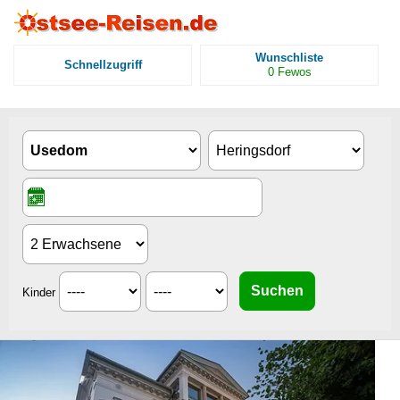
Wunschliste
Schnellzugriff
0
Fewos
Kinder