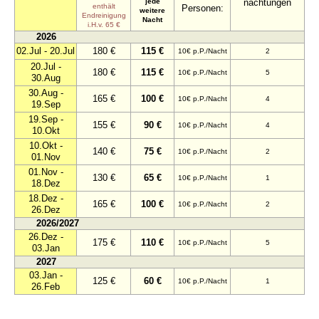
jede
nachtungen
enthält
Personen:
weitere
Endreinigung
Nacht
i.H.v. 65 €
2026
02.Jul - 20.Jul
180 €
115 €
10€ p.P./Nacht
2
20.Jul -
180 €
115 €
10€ p.P./Nacht
5
30.Aug
30.Aug -
165 €
100 €
10€ p.P./Nacht
4
19.Sep
19.Sep -
155 €
90 €
10€ p.P./Nacht
4
10.Okt
10.Okt -
140 €
75 €
10€ p.P./Nacht
2
01.Nov
01.Nov -
130 €
65 €
10€ p.P./Nacht
1
18.Dez
18.Dez -
165 €
100 €
10€ p.P./Nacht
2
26.Dez
2026/2027
26.Dez -
175 €
110 €
10€ p.P./Nacht
5
03.Jan
2027
03.Jan -
125 €
60 €
10€ p.P./Nacht
1
26.Feb