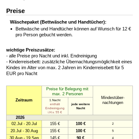
Preise
Wäschepaket (Bettwäsche und Handtücher):
Bettwäsche und Handtücher können auf Wunsch für 12 €
pro Person gebucht werden.
wichtige Preiszusätze:
- alle Preise pro Nacht und inkl. Endreinigung
- Kinderreisebett: zusätzliche Übernachtungsmöglichkeit eines
Kindes im Alter von max. 2 Jahren im Kinderreisebett für 5
EUR pro Nacht
Preise für Belegung mit
max. 2 Personen
Mindestüber-
Zeitraum
1.Nacht
nachtungen
enthält
jede weitere
Endreinigung
Nacht
i.H.v. 55 €
2026
02.Jul - 20.Jul
155 €
100 €
2
20.Jul - 30.Aug
155 €
100 €
5
30.Aug - 19.Sep
145 €
90 €
4