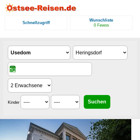
Wunschliste
Schnellzugriff
0
Fewos
Kinder