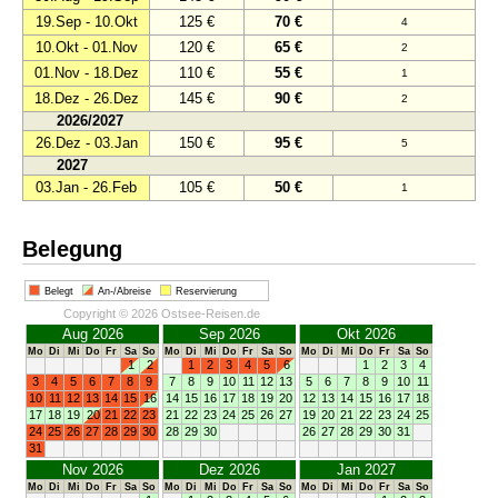
19.Sep - 10.Okt
125 €
70 €
4
10.Okt - 01.Nov
120 €
65 €
2
01.Nov - 18.Dez
110 €
55 €
1
18.Dez - 26.Dez
145 €
90 €
2
2026/2027
26.Dez - 03.Jan
150 €
95 €
5
2027
03.Jan - 26.Feb
105 €
50 €
1
Belegung
Belegt
An-/Abreise
Reservierung
Copyright © 2026 Ostsee-Reisen.de
Aug 2026
Sep 2026
Okt 2026
Mo
Di
Mi
Do
Fr
Sa
So
Mo
Di
Mi
Do
Fr
Sa
So
Mo
Di
Mi
Do
Fr
Sa
So
1
2
1
2
3
4
5
6
1
2
3
4
3
4
5
6
7
8
9
7
8
9
10
11
12
13
5
6
7
8
9
10
11
10
11
12
13
14
15
16
14
15
16
17
18
19
20
12
13
14
15
16
17
18
17
18
19
20
21
22
23
21
22
23
24
25
26
27
19
20
21
22
23
24
25
24
25
26
27
28
29
30
28
29
30
26
27
28
29
30
31
31
Nov 2026
Dez 2026
Jan 2027
Mo
Di
Mi
Do
Fr
Sa
So
Mo
Di
Mi
Do
Fr
Sa
So
Mo
Di
Mi
Do
Fr
Sa
So