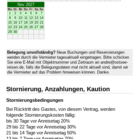
Nov 2027
Mo
Di
Mi
Do
Fr
Sa
So
1
2
3
4
5
6
7
8
9
10
11
12
13
14
15
16
17
18
19
20
21
22
23
24
25
26
27
28
29
30
Belegung unvollständig?
Neue Buchungen und Reservierungen
werden durch die Vermieter tagesaktuell eingetragen. Bitte schicken
Sie eine E-Mail mit Objektnummer und Zeitraum an andre@ostsee-
reisen.de, falls die Belegungsdaten mal nicht aktuell sind, damit wir
die Vermieter auf das Problem hinweisen können. Danke.
Stornierung, Anzahlungen, Kaution
Stornierungs­bedingungen
Bei Rücktritt des Gastes, von diesem Vertrag, werden
folgende Stornierungskosten fällig:
bis 30 Tage vor Anreisetag 20%
29 bis 22 Tage vor Anreisetag 30%
21 bis 14 Tage vor Anreisetag 50%
13 bis 7 Tage vor Anreisetag 70%