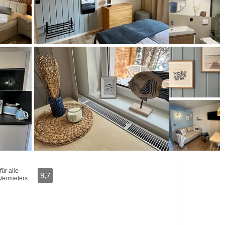
ür alle
9,7
Vermieters