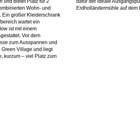
 und bietet Platz für 2
dafür der ideale Ausgangspun
kombinierten Wohn- und
Erdholländermühle auf dem 
 Ein großer Kleiderschrank
bereich wartet ein
low ist mit einem
gestattet. Vor dem
rrasse zum Ausspannen und
 Green Village und liegt
e, kurzum – viel Platz zum