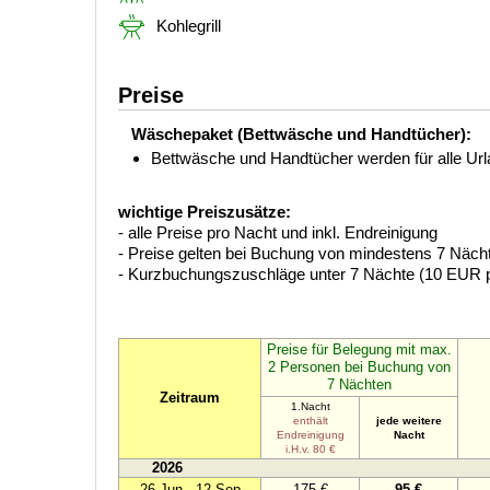
Kohlegrill
Preise
Wäschepaket (Bettwäsche und Handtücher):
Bettwäsche und Handtücher werden für alle Urlau
wichtige Preiszusätze:
- alle Preise pro Nacht und inkl. Endreinigung
- Preise gelten bei Buchung von mindestens 7 Näc
- Kurzbuchungszuschläge unter 7 Nächte (10 EUR 
Preise für Belegung mit max.
2 Personen bei Buchung von
7 Nächten
Zeitraum
1.Nacht
enthält
jede weitere
Endreinigung
Nacht
i.H.v. 80 €
2026
26.Jun - 12.Sep
175 €
95 €