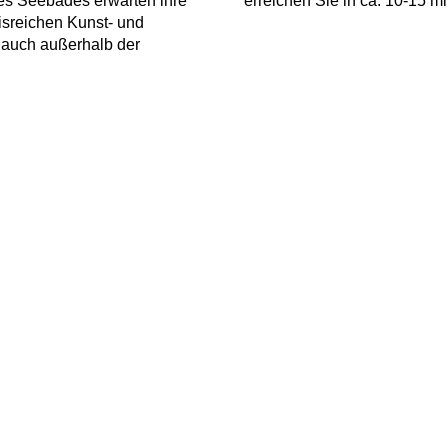
es Seebades erwarten ihre
erreichen Sie in ca. 10-15 
isreichen Kunst- und
 auch außerhalb der