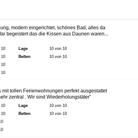
ng, modern eingerichtet, schönes Bad, alles da
ar begeistert das die Kissen aus Daunen waren...
 10
Lage
10 von 10
 10
Betten
10 von 10
 10
 10
mit tollen Ferienwohnungen perfekt ausgestattet
sehr zentral . Wir sind Wiederholungstäter“
 10
Lage
10 von 10
 10
Betten
10 von 10
10
10