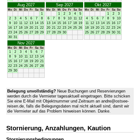
Aug 2027
Sep 2027
Okt 2027
Mo
Di
Mi
Do
Fr
Sa
So
Mo
Di
Mi
Do
Fr
Sa
So
Mo
Di
Mi
Do
Fr
Sa
So
1
1
2
3
4
5
1
2
3
2
3
4
5
6
7
8
6
7
8
9
10
11
12
4
5
6
7
8
9
10
9
10
11
12
13
14
15
13
14
15
16
17
18
19
11
12
13
14
15
16
17
16
17
18
19
20
21
22
20
21
22
23
24
25
26
18
19
20
21
22
23
24
23
24
25
26
27
28
29
27
28
29
30
25
26
27
28
29
30
31
30
31
Nov 2027
Mo
Di
Mi
Do
Fr
Sa
So
1
2
3
4
5
6
7
8
9
10
11
12
13
14
15
16
17
18
19
20
21
22
23
24
25
26
27
28
29
30
Belegung unvollständig?
Neue Buchungen und Reservierungen
werden durch die Vermieter tagesaktuell eingetragen. Bitte schicken
Sie eine E-Mail mit Objektnummer und Zeitraum an andre@ostsee-
reisen.de, falls die Belegungsdaten mal nicht aktuell sind, damit wir
die Vermieter auf das Problem hinweisen können. Danke.
Stornierung, Anzahlungen, Kaution
Stornierungs­bedingungen