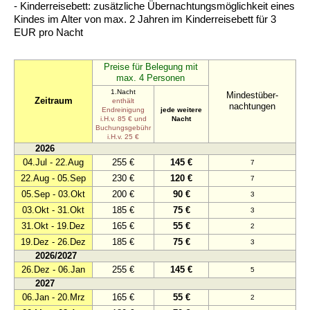
- Kinderreisebett: zusätzliche Übernachtungsmöglichkeit eines
Kindes im Alter von max. 2 Jahren im Kinderreisebett für 3
EUR pro Nacht
Preise für Belegung mit
max. 4 Personen
1.Nacht
Mindestüber-
Zeitraum
enthält
nachtungen
Endreinigung
jede weitere
i.H.v. 85 € und
Nacht
Buchungsgebühr
i.H.v. 25 €
2026
04.Jul - 22.Aug
255 €
145 €
7
22.Aug - 05.Sep
230 €
120 €
7
05.Sep - 03.Okt
200 €
90 €
3
03.Okt - 31.Okt
185 €
75 €
3
31.Okt - 19.Dez
165 €
55 €
2
19.Dez - 26.Dez
185 €
75 €
3
2026/2027
26.Dez - 06.Jan
255 €
145 €
5
2027
06.Jan - 20.Mrz
165 €
55 €
2