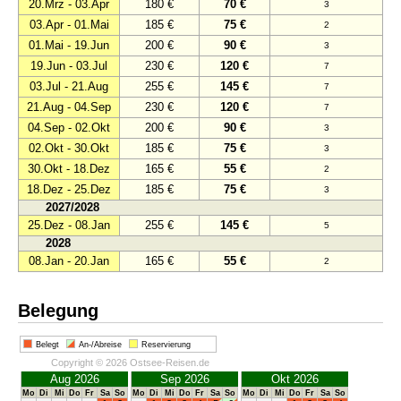
20.Mrz - 03.Apr
180 €
70 €
3
03.Apr - 01.Mai
185 €
75 €
2
01.Mai - 19.Jun
200 €
90 €
3
19.Jun - 03.Jul
230 €
120 €
7
03.Jul - 21.Aug
255 €
145 €
7
21.Aug - 04.Sep
230 €
120 €
7
04.Sep - 02.Okt
200 €
90 €
3
02.Okt - 30.Okt
185 €
75 €
3
30.Okt - 18.Dez
165 €
55 €
2
18.Dez - 25.Dez
185 €
75 €
3
2027/2028
25.Dez - 08.Jan
255 €
145 €
5
2028
08.Jan - 20.Jan
165 €
55 €
2
Belegung
Belegt
An-/Abreise
Reservierung
Copyright © 2026 Ostsee-Reisen.de
Aug 2026
Sep 2026
Okt 2026
Mo
Di
Mi
Do
Fr
Sa
So
Mo
Di
Mi
Do
Fr
Sa
So
Mo
Di
Mi
Do
Fr
Sa
So