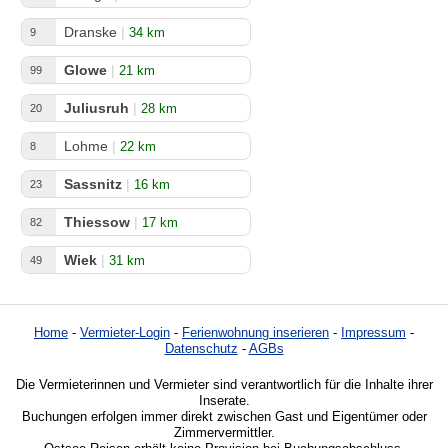
Dranske
|
34 km
9
Glowe
|
21 km
99
Juliusruh
|
28 km
20
Lohme
|
22 km
8
Sassnitz
|
16 km
23
Thiessow
|
17 km
82
Wiek
|
31 km
49
Home
-
Vermieter-Login
-
Ferienwohnung inserieren
-
Impressum
-
Datenschutz
-
AGBs
Die Vermieterinnen und Vermieter sind verantwortlich für die Inhalte ihrer
Inserate.
Buchungen erfolgen immer direkt zwischen Gast und Eigentümer oder
Zimmervermittler.