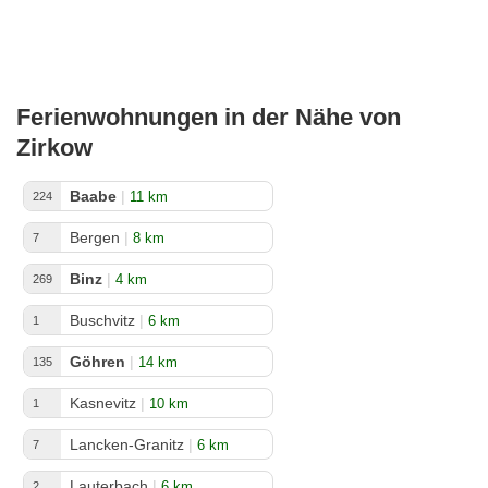
Ferienwohnungen in der Nähe von
Zirkow
Baabe
|
11 km
224
Bergen
|
8 km
7
Binz
|
4 km
269
Buschvitz
|
6 km
1
Göhren
|
14 km
135
Kasnevitz
|
10 km
1
Lancken-Granitz
|
6 km
7
Lauterbach
|
6 km
2