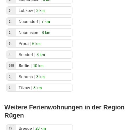
Lubkow
|
3 km
6
Neuendorf
|
7 km
2
Neuensien
|
8 km
2
Prora
|
6 km
6
Seedorf
|
8 km
4
Sellin
|
10 km
165
Serams
|
3 km
2
Tilzow
|
8 km
1
Weitere Ferienwohnungen in der Region
Rügen
Breege
|
28 km
19