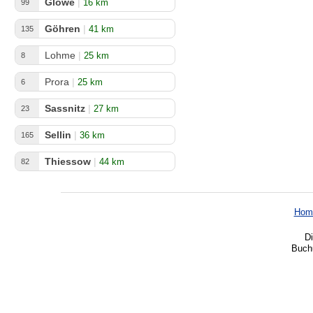
Glowe
|
16 km
99
Göhren
|
41 km
135
Lohme
|
25 km
8
Prora
|
25 km
6
Sassnitz
|
27 km
23
Sellin
|
36 km
165
Thiessow
|
44 km
82
Hom
Di
Buchu