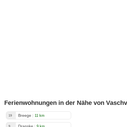
Ferienwohnungen in der Nähe von Vaschv
Breege
|
11 km
19
Dranske
|
9 km
9