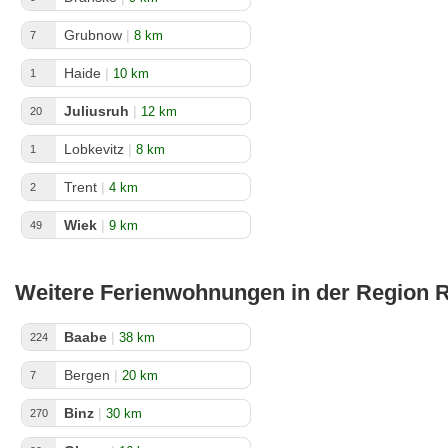
Grubnow
|
8 km
7
Haide
|
10 km
1
Juliusruh
|
12 km
20
Lobkevitz
|
8 km
1
Trent
|
4 km
2
Wiek
|
9 km
49
Weitere Ferienwohnungen in der Region 
Baabe
|
38 km
224
Bergen
|
20 km
7
Binz
|
30 km
270