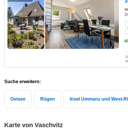
3
m
D
6
2
U
Suche erweitern:
Ostsee
Rügen
Insel Ummanz und West-R
Karte von Vaschvitz