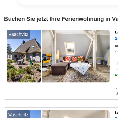
Buchen Sie jetzt Ihre Ferienwohnung in V
L
Vaschvitz
2
m
z
4
2
U
L
Vaschvitz