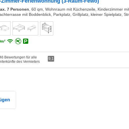
-Zimmer-Ferienwohnung (3-Raum-Fewo)
ax. 7 Personen
,
60 qm, Wohnraum mit Küchenzeile, Kinderzimmer mit E
achterrasse mit Boddenblick, Parkplatz, Grillplatz, kleiner Spielplatz, Str
0m²
46 Bewertungen für alle
9,1
nterkünfte des Vermieters
ügen