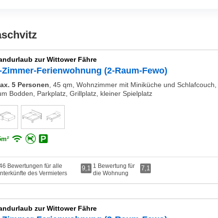
aschvitz
andurlaub zur Wittower Fähre
-Zimmer-Ferienwohnung (2-Raum-Fewo)
ax. 5 Personen
,
45 qm, Wohnzimmer mit Miniküche und Schlafcouch, S
um Bodden, Parkplatz, Grillplatz, kleiner Spielplatz
5m²
46 Bewertungen für alle
1 Bewertung für
9,1
7,1
nterkünfte des Vermieters
die Wohnung
andurlaub zur Wittower Fähre