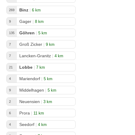
Binz
|
6 km
269
Gager
|
8 km
9
Göhren
|
5 km
135
Groß Zicker
|
9 km
7
Lancken-Granitz
|
4 km
7
Lobbe
|
7 km
21
Mariendorf
|
5 km
4
Middelhagen
|
5 km
9
Neuensien
|
3 km
2
Prora
|
11 km
6
Seedorf
|
4 km
4