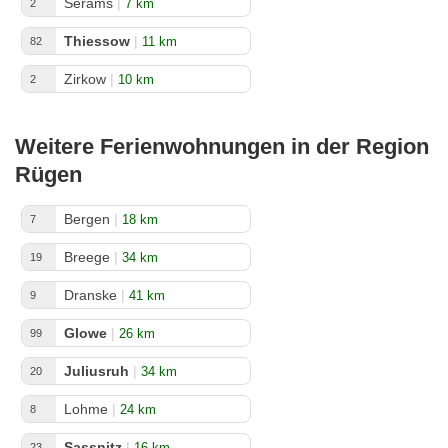
Serams
|
7 km
2
Thiessow
|
11 km
82
Zirkow
|
10 km
2
Weitere Ferienwohnungen in der Region
Rügen
Bergen
|
18 km
7
Breege
|
34 km
19
Dranske
|
41 km
9
Glowe
|
26 km
99
Juliusruh
|
34 km
20
Lohme
|
24 km
8
Sassnitz
|
16 km
23