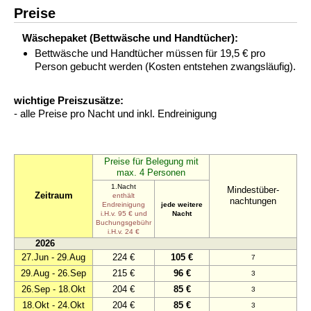
Preise
Wäschepaket (Bettwäsche und Handtücher):
Bettwäsche und Handtücher müssen für 19,5 € pro
Person gebucht werden (Kosten entstehen zwangsläufig).
wichtige Preiszusätze:
- alle Preise pro Nacht und inkl. Endreinigung
Preise für Belegung mit
max. 4 Personen
1.Nacht
Mindestüber-
Zeitraum
enthält
nachtungen
Endreinigung
jede weitere
i.H.v. 95 € und
Nacht
Buchungsgebühr
i.H.v. 24 €
2026
27.Jun - 29.Aug
224 €
105 €
7
29.Aug - 26.Sep
215 €
96 €
3
26.Sep - 18.Okt
204 €
85 €
3
18.Okt - 24.Okt
204 €
85 €
3