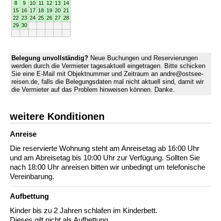
8
9
10
11
12
13
14
15
16
17
18
19
20
21
22
23
24
25
26
27
28
29
30
Belegung unvollständig?
Neue Buchungen und Reservierungen
werden durch die Vermieter tagesaktuell eingetragen. Bitte schicken
Sie eine E-Mail mit Objektnummer und Zeitraum an andre@ostsee-
reisen.de, falls die Belegungsdaten mal nicht aktuell sind, damit wir
die Vermieter auf das Problem hinweisen können. Danke.
weitere Konditionen
Anreise
Die reservierte Wohnung steht am Anreisetag ab 16:00 Uhr
und am Abreisetag bis 10:00 Uhr zur Verfügung. Sollten Sie
nach 18:00 Uhr anreisen bitten wir unbedingt um telefonische
Vereinbarung.
Aufbettung
Kinder bis zu 2 Jahren schlafen im Kinderbett.
Dieses gilt nicht als Aufbettung.