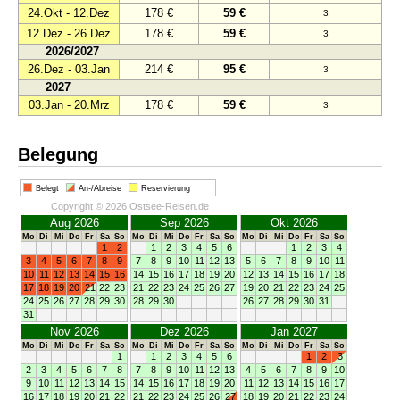
24.Okt - 12.Dez
178 €
59 €
3
12.Dez - 26.Dez
178 €
59 €
3
2026/2027
26.Dez - 03.Jan
214 €
95 €
3
2027
03.Jan - 20.Mrz
178 €
59 €
3
Belegung
Belegt
An-/Abreise
Reservierung
Copyright © 2026 Ostsee-Reisen.de
Aug 2026
Sep 2026
Okt 2026
Mo
Di
Mi
Do
Fr
Sa
So
Mo
Di
Mi
Do
Fr
Sa
So
Mo
Di
Mi
Do
Fr
Sa
So
1
2
1
2
3
4
5
6
1
2
3
4
3
4
5
6
7
8
9
7
8
9
10
11
12
13
5
6
7
8
9
10
11
10
11
12
13
14
15
16
14
15
16
17
18
19
20
12
13
14
15
16
17
18
17
18
19
20
21
22
23
21
22
23
24
25
26
27
19
20
21
22
23
24
25
24
25
26
27
28
29
30
28
29
30
26
27
28
29
30
31
31
Nov 2026
Dez 2026
Jan 2027
Mo
Di
Mi
Do
Fr
Sa
So
Mo
Di
Mi
Do
Fr
Sa
So
Mo
Di
Mi
Do
Fr
Sa
So
1
1
2
3
4
5
6
1
2
3
2
3
4
5
6
7
8
7
8
9
10
11
12
13
4
5
6
7
8
9
10
9
10
11
12
13
14
15
14
15
16
17
18
19
20
11
12
13
14
15
16
17
16
17
18
19
20
21
22
21
22
23
24
25
26
27
18
19
20
21
22
23
24