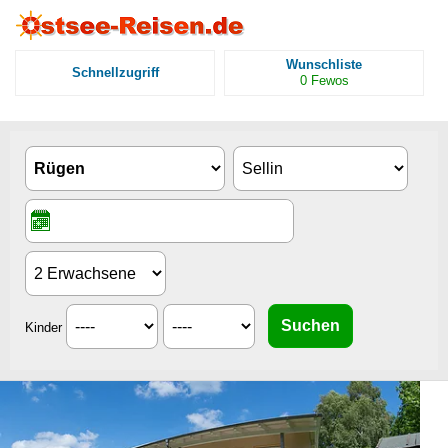
Wunschliste
Schnellzugriff
0
Fewos
Kinder