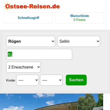
Wunschliste
Schnellzugriff
0
Fewos
Kinder