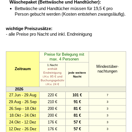
Wäschepaket (Bettwäsche und Handtücher):
Bettwäsche und Handtücher müssen für 19,5 € pro
Person gebucht werden (Kosten entstehen zwangsläufig).
wichtige Preiszusätze:
- alle Preise pro Nacht und inkl. Endreinigung
Preise für Belegung mit
max. 4 Personen
1.Nacht
Mindestüber-
Zeitraum
enthält
nachtungen
Endreinigung
jede weitere
i.H.v. 95 € und
Nacht
Buchungsgebühr
i.H.v. 24 €
2026
27.Jun - 29.Aug
220 €
101 €
7
29.Aug - 26.Sep
210 €
91 €
3
26.Sep - 18.Okt
200 €
81 €
3
18.Okt - 24.Okt
200 €
81 €
3
24.Okt - 12.Dez
176 €
57 €
3
12.Dez - 26.Dez
176 €
57 €
3