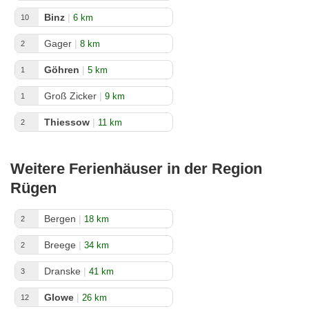
Binz
|
6 km
10
Gager
|
8 km
2
Göhren
|
5 km
1
Groß Zicker
|
9 km
1
Thiessow
|
11 km
2
Weitere Ferienhäuser in der Region
Rügen
Bergen
|
18 km
2
Breege
|
34 km
2
Dranske
|
41 km
3
Glowe
|
26 km
12