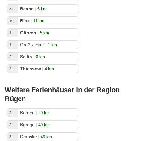
Baabe
|
6 km
34
Binz
|
11 km
10
Göhren
|
5 km
1
Groß Zicker
|
1 km
1
Sellin
|
8 km
2
Thiessow
|
4 km
2
Weitere Ferienhäuser in der Region
Rügen
Bergen
|
20 km
2
Breege
|
40 km
2
Dranske
|
46 km
3