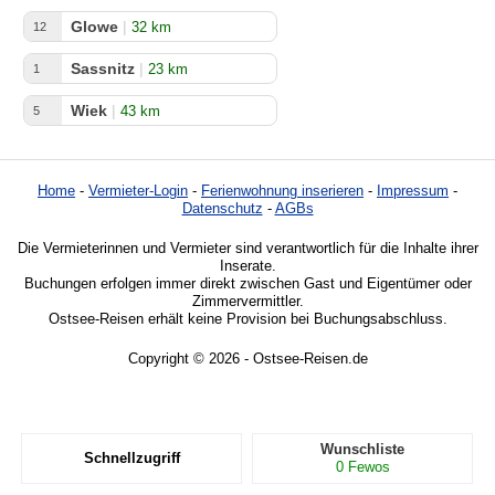
Glowe
|
32 km
12
Sassnitz
|
23 km
1
Wiek
|
43 km
5
Home
-
Vermieter-Login
-
Ferienwohnung inserieren
-
Impressum
-
Datenschutz
-
AGBs
Die Vermieterinnen und Vermieter sind verantwortlich für die Inhalte ihrer
Inserate.
Buchungen erfolgen immer direkt zwischen Gast und Eigentümer oder
Zimmervermittler.
Ostsee-Reisen erhält keine Provision bei Buchungsabschluss.
Copyright © 2026 - Ostsee-Reisen.de
Wunschliste
Schnellzugriff
0
Fewos