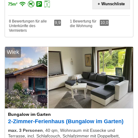
+ Wunschliste
75m²
8 Bewertungen für alle
1 Bewertung für
9,9
10,0
Unterkünfte des
die Wohnung
Vermieters
Wiek
Bungalow im Garten
2-Zimmer-Ferienhaus (Bungalow im Garten)
max. 3 Personen
,
40 qm, Wohnraum mit Essecke und
Terrasse, incl. Schlafcouch, Schlafzimmer mit Doppelbett,