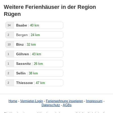
Weitere Ferienhäuser in der Region
Rügen
Baabe
|
40 km
34
Bergen
|
24 km
2
Binz
|
32 km
10
Göhren
|
43 km
1
Sassnitz
|
26 km
1
Sellin
|
38 km
2
Thiessow
|
47 km
2
Home
-
Vermieter-Login
-
Ferienwohnung inserieren
-
Impressum
-
Datenschutz
-
AGBs