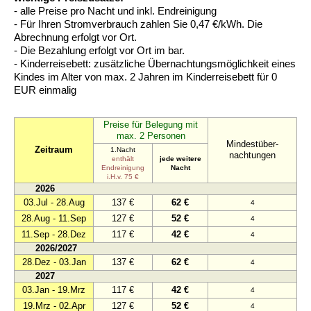
- alle Preise pro Nacht und inkl. Endreinigung
- Für Ihren Stromverbrauch zahlen Sie 0,47 €/kWh. Die
Abrechnung erfolgt vor Ort.
- Die Bezahlung erfolgt vor Ort im bar.
- Kinderreisebett: zusätzliche Übernachtungsmöglichkeit eines
Kindes im Alter von max. 2 Jahren im Kinderreisebett für 0
EUR einmalig
Preise für Belegung mit
max. 2 Personen
Mindestüber-
Zeitraum
1.Nacht
nachtungen
enthält
jede weitere
Endreinigung
Nacht
i.H.v. 75 €
2026
03.Jul - 28.Aug
137 €
62 €
4
28.Aug - 11.Sep
127 €
52 €
4
11.Sep - 28.Dez
117 €
42 €
4
2026/2027
28.Dez - 03.Jan
137 €
62 €
4
2027
03.Jan - 19.Mrz
117 €
42 €
4
19.Mrz - 02.Apr
127 €
52 €
4