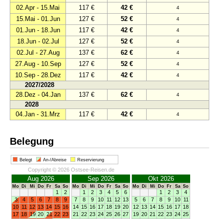
02.Apr - 15.Mai
117 €
42 €
4
15.Mai - 01.Jun
127 €
52 €
4
01.Jun - 18.Jun
117 €
42 €
4
18.Jun - 02.Jul
127 €
52 €
4
02.Jul - 27.Aug
137 €
62 €
4
27.Aug - 10.Sep
127 €
52 €
4
10.Sep - 28.Dez
117 €
42 €
4
2027/2028
28.Dez - 04.Jan
137 €
62 €
4
2028
04.Jan - 31.Mrz
117 €
42 €
4
Belegung
Belegt
An-/Abreise
Reservierung
Copyright © 2026 Ostsee-Reisen.de
Aug 2026
Sep 2026
Okt 2026
Mo
Di
Mi
Do
Fr
Sa
So
Mo
Di
Mi
Do
Fr
Sa
So
Mo
Di
Mi
Do
Fr
Sa
So
1
2
1
2
3
4
5
6
1
2
3
4
3
4
5
6
7
8
9
7
8
9
10
11
12
13
5
6
7
8
9
10
11
10
11
12
13
14
15
16
14
15
16
17
18
19
20
12
13
14
15
16
17
18
17
18
19
20
21
22
23
21
22
23
24
25
26
27
19
20
21
22
23
24
25