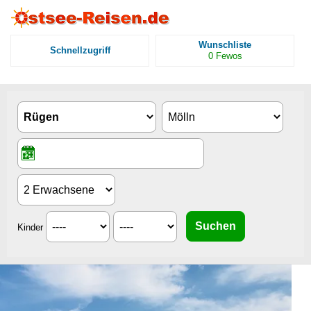
Wunschliste
Schnellzugriff
0
Fewos
Kinder