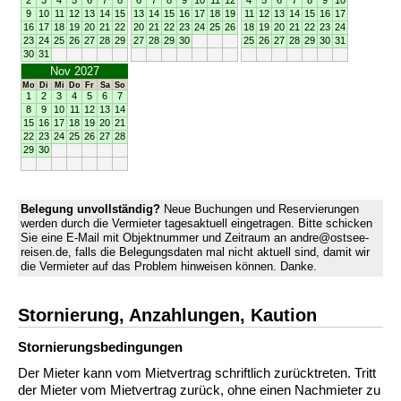
2
3
4
5
6
7
8
6
7
8
9
10
11
12
4
5
6
7
8
9
10
9
10
11
12
13
14
15
13
14
15
16
17
18
19
11
12
13
14
15
16
17
16
17
18
19
20
21
22
20
21
22
23
24
25
26
18
19
20
21
22
23
24
23
24
25
26
27
28
29
27
28
29
30
25
26
27
28
29
30
31
30
31
Nov 2027
Mo
Di
Mi
Do
Fr
Sa
So
1
2
3
4
5
6
7
8
9
10
11
12
13
14
15
16
17
18
19
20
21
22
23
24
25
26
27
28
29
30
Belegung unvollständig?
Neue Buchungen und Reservierungen
werden durch die Vermieter tagesaktuell eingetragen. Bitte schicken
Sie eine E-Mail mit Objektnummer und Zeitraum an andre@ostsee-
reisen.de, falls die Belegungsdaten mal nicht aktuell sind, damit wir
die Vermieter auf das Problem hinweisen können. Danke.
Stornierung, Anzahlungen, Kaution
Stornierungs­bedingungen
Der Mieter kann vom Mietvertrag schriftlich zurücktreten. Tritt
der Mieter vom Mietvertrag zurück, ohne einen Nachmieter zu